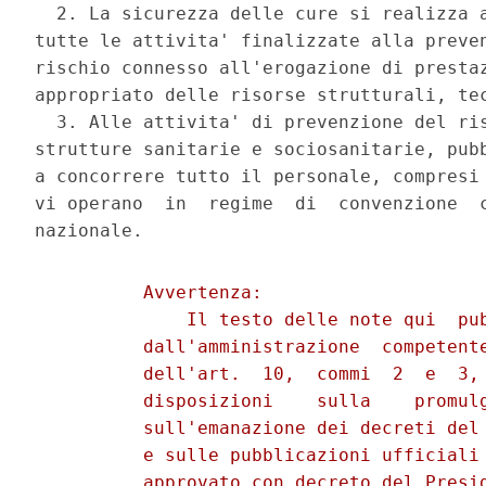
  2. La sicurezza delle cure si realizza a
tutte le attivita' finalizzate alla preven
rischio connesso all'erogazione di prestaz
appropriato delle risorse strutturali, tec
  3. Alle attivita' di prevenzione del ris
strutture sanitarie e sociosanitarie, pubb
a concorrere tutto il personale, compresi 
vi operano  in  regime  di  convenzione  c
          Avvertenza: 

              Il testo delle note qui  pub
          dall'amministrazione  competente
          dell'art.  10,  commi  2  e  3, 
          disposizioni    sulla    promulg
          sull'emanazione dei decreti del 
          e sulle pubblicazioni ufficiali 
          approvato con decreto del Presid