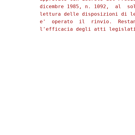
          dicembre 1985, n. 1092,  al  sol
          lettura delle disposizioni di le
          e'  operato  il  rinvio.  Restan
          l'efficacia degli atti legislati