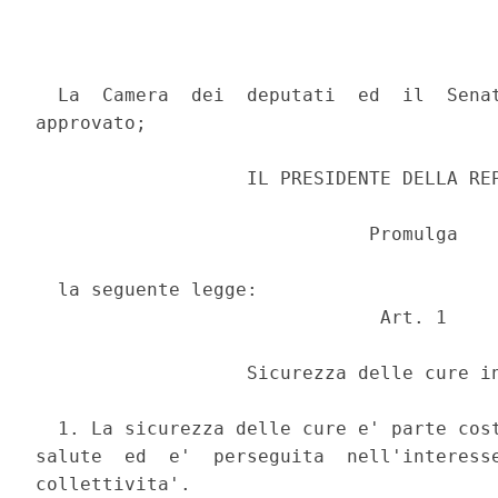
  La  Camera  dei  deputati  ed  il  Senat
approvato; 

                   IL PRESIDENTE DELLA REP
                              Promulga 

  la seguente legge: 

                               Art. 1 

                   Sicurezza delle cure in
  1. La sicurezza delle cure e' parte cost
salute  ed  e'  perseguita  nell'interesse
collettivita'. 
