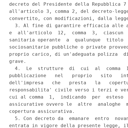
decreto del Presidente della Repubblica 7 
all'articolo 3, comma 2, del decreto-legge
convertito, con modificazioni, dalla legge
  3. Al fine di garantire efficacia alle a
e  all'articolo  12,  comma  3,  ciascun  
sanitaria operante  a  qualunque  titolo  
sociosanitarie pubbliche o private provved
proprio carico, di un'adeguata polizza  di
grave. 

  4.  Le  strutture  di  cui  al  comma  1
pubblicazione   nel   proprio   sito   int
dell'impresa   che   presta   la   copertu
responsabilita' civile verso i terzi e ver
cui al comma  1,  indicando  per  esteso  
assicurative ovvero le  altre  analoghe  m
copertura assicurativa. 

  5. Con decreto da  emanare  entro  novan
entrata in vigore della presente legge, il