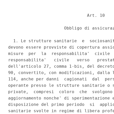
                               Art. 10 

                      Obbligo di assicuraz
  1. Le strutture sanitarie  e  sociosanit
devono essere provviste di copertura assic
misure  per  la  responsabilita'  civile  
responsabilita'   civile   verso   prestat
dell'articolo 27, comma 1-bis, del decreto
90, convertito, con modificazioni, dalla l
114, anche per danni  cagionati  dal  pers
operante presso le strutture sanitarie o s
private,  compresi  coloro  che  svolgono 
aggiornamento nonche' di sperimentazione e
disposizione del primo periodo  si  applic
sanitarie svolte in regime di libera profe