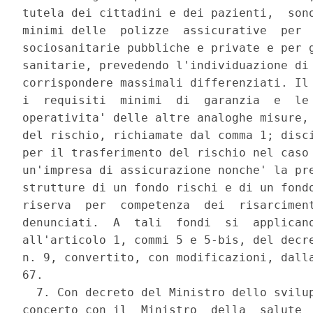
tutela dei cittadini e dei pazienti,  sono
minimi delle  polizze  assicurative  per  
sociosanitarie pubbliche e private e per g
sanitarie, prevedendo l'individuazione di 
corrispondere massimali differenziati. Il 
i  requisiti  minimi  di  garanzia  e  le 
operativita' delle altre analoghe misure, 
del rischio, richiamate dal comma 1; disci
per il trasferimento del rischio nel caso 
un'impresa di assicurazione nonche' la pre
strutture di un fondo rischi e di un fondo
riserva  per  competenza  dei  risarciment
denunciati.  A  tali  fondi  si  applicano
all'articolo 1, commi 5 e 5-bis, del decre
n. 9, convertito, con modificazioni, dalla
67. 

  7. Con decreto del Ministro dello svilup
concerto con il  Ministro  della  salute  