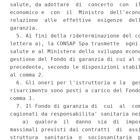
salute, da adottare  di  concerto  con  il
economico e  con  il  Ministro  dell'econo
relazione  alle  effettive  esigenze  dell
garanzia. 

  5. Ai fini della rideterminazione del co
lettera a), la CONSAP Spa trasmette  ogni 
salute e al Ministero dello sviluppo econo
gestione del Fondo di garanzia di cui al c
precedente, secondo le disposizioni stabil
al comma 2. 

  6. Gli oneri per l'istruttoria e la  ges
risarcimento sono posti a carico del Fondo
comma 1. 

  7. Il Fondo di garanzia di  cui  al  com
cagionati da responsabilita' sanitaria nei
    a)  qualora  il  danno  sia  di  impor
massimali previsti dai contratti  di  assi
struttura  sanitaria  o  sociosanitaria  p