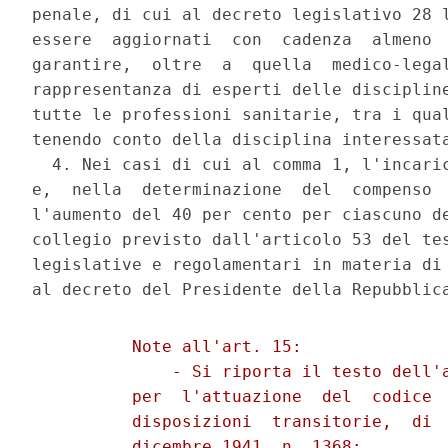
penale, di cui al decreto legislativo 28 l
essere  aggiornati  con  cadenza  almeno  
garantire,  oltre  a  quella  medico-legal
rappresentanza di esperti delle discipline
tutte le professioni sanitarie, tra i qual
tenendo conto della disciplina interessata
  4. Nei casi di cui al comma 1, l'incaric
e,  nella  determinazione  del  compenso  
l'aumento del 40 per cento per ciascuno de
collegio previsto dall'articolo 53 del tes
legislative e regolamentari in materia di 
          Note all'art. 15: 

              - Si riporta il testo dell'a
          per  l'attuazione  del  codice  
          disposizioni  transitorie,  di  
          dicembre 1941, n. 1368: 
