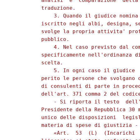
          analisi  e  comparazione  della 
          traduzione. 

              3. Quando il giudice nomina 
          iscritto negli albi, designa, se
          svolge la propria attivita' prof
          pubblico. 

              4. Nel caso previsto dal com
          specificamente nell'ordinanza di
          scelta. 

              5. In ogni caso il giudice  
          perito le persone che svolgano o
          di consulenti di parte in proced
          dell'art. 371 comma 2 del codice
              - Si riporta il testo  dell'
          Presidente della Repubblica 30 m
          unico delle disposizioni  legisl
          materia di spese di giustizia - 
              «Art.  53  (L)  (Incarichi  