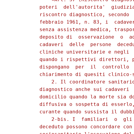
          poteri  dell'autorita'  giudizia
          riscontro diagnostico, secondo  
          febbraio 1961, n. 83, i  cadaver
          senza assistenza medica, traspor
          deposito di  osservazione  o  ad
          cadaveri  delle  persone  decedu
          cliniche universitarie e negli  
          quando i rispettivi direttori, p
          dispongano  per  il  controllo  
          chiarimento di quesiti clinico-s
              2. Il coordinatore sanitario
          diagnostico anche sui cadaveri  
          domicilio quando la morte sia do
          diffusiva o sospetta di esserlo,
          curante quando sussista il dubbi
              2-bis. I  familiari  o  gli 
          deceduto possono concordare con 