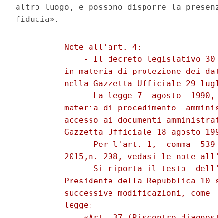
altro luogo, e possono disporre la presenz
          Note all'art. 4: 

              - Il decreto legislativo 30 
          in materia di protezione dei dat
          nella Gazzetta Ufficiale 29 lugl
              - La legge 7  agosto  1990, 
          materia di procedimento  amminis
          accesso ai documenti amministrat
          Gazzetta Ufficiale 18 agosto 199
              - Per l'art. 1,  comma  539 
          2015,n. 208, vedasi le note all'
              - Si riporta il testo  dell'
          Presidente della Repubblica 10 s
          successive modificazioni, come  
          legge: 

              «Art. 37 (Riscontro diagnost