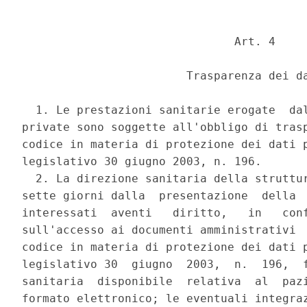
                               Art. 4 

                        Trasparenza dei da
  1. Le prestazioni sanitarie erogate  dal
private sono soggette all'obbligo di trasp
codice in materia di protezione dei dati p
legislativo 30 giugno 2003, n. 196. 

  2. La direzione sanitaria della struttur
sette giorni dalla  presentazione  della  
interessati  aventi   diritto,   in   conf
sull'accesso ai documenti amministrativi  
codice in materia di protezione dei dati p
legislativo 30  giugno  2003,  n.  196,  f
sanitaria  disponibile  relativa  al  pazi
formato elettronico; le eventuali integraz