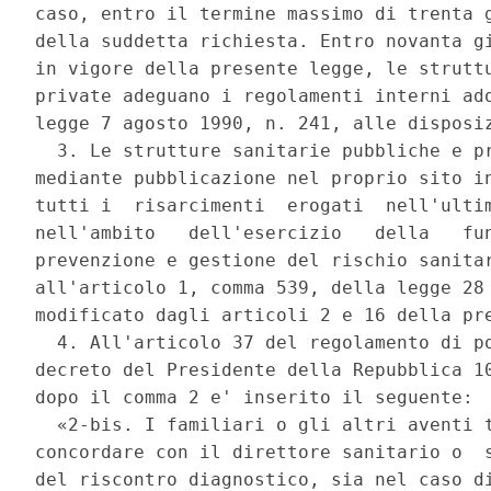
caso, entro il termine massimo di trenta g
della suddetta richiesta. Entro novanta gi
in vigore della presente legge, le struttu
private adeguano i regolamenti interni ado
legge 7 agosto 1990, n. 241, alle disposiz
  3. Le strutture sanitarie pubbliche e pr
mediante pubblicazione nel proprio sito in
tutti i  risarcimenti  erogati  nell'ultim
nell'ambito   dell'esercizio   della   fun
prevenzione e gestione del rischio sanitar
all'articolo 1, comma 539, della legge 28 
modificato dagli articoli 2 e 16 della pre
  4. All'articolo 37 del regolamento di po
decreto del Presidente della Repubblica 10
dopo il comma 2 e' inserito il seguente: 

  «2-bis. I familiari o gli altri aventi t
concordare con il direttore sanitario o  s
del riscontro diagnostico, sia nel caso di