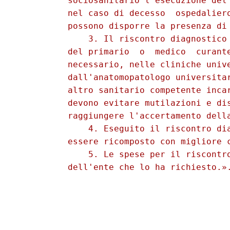
          sociosanitario l'esecuzione del 
          nel caso di decesso  ospedaliero
          possono disporre la presenza di 
              3. Il riscontro diagnostico 
          del primario  o  medico  curante
          necessario, nelle cliniche unive
          dall'anatomopatologo universitar
          altro sanitario competente incar
          devono evitare mutilazioni e dis
          raggiungere l'accertamento della
              4. Eseguito il riscontro dia
          essere ricomposto con migliore c
              5. Le spese per il riscontro