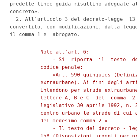
predette linee guida risultino adeguate al
concreto». 

  2. All'articolo 3 del decreto-legge  13 
convertito, con modificazioni, dalla legge
          Note all'art. 6: 

              - Si  riporta  il  testo  de
          codice penale: 

              «Art. 590-quinquies (Definiz
          extraurbane): Ai fini degli arti
          intendono per strade extraurbane
          lettere A, B e C  del  comma  2 
          legislativo 30 aprile 1992, n. 2
          centro urbano le strade di cui a
          del medesimo comma 2.». 

              - Il testo del decreto - leg
          158 (Disposizioni urgenti per pr