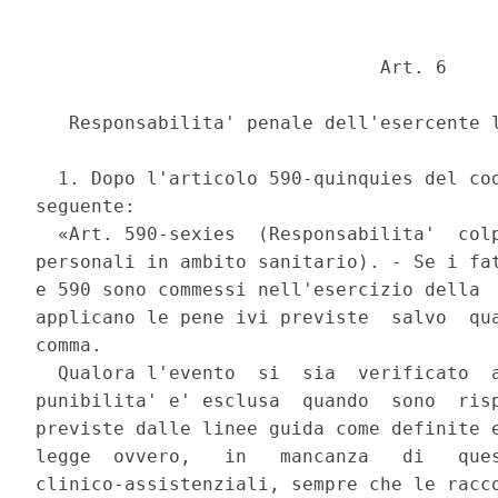
                               Art. 6 

   Responsabilita' penale dell'esercente l
  1. Dopo l'articolo 590-quinquies del cod
seguente: 

  «Art. 590-sexies  (Responsabilita'  colp
personali in ambito sanitario). - Se i fat
e 590 sono commessi nell'esercizio della  
applicano le pene ivi previste  salvo  qua
comma. 

  Qualora l'evento  si  sia  verificato  a
punibilita' e' esclusa  quando  sono  risp
previste dalle linee guida come definite e
legge  ovvero,   in   mancanza   di   ques
clinico-assistenziali, sempre che le racco