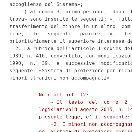
accoglienza dal Sistema»; 

    c) al comma 3, primo periodo,  dopo  l
trova» sono inserite le seguenti: «, fatta
trasferimento del minore in un altro  comu
fine,   le   seguenti   parole:   «,   ten
prioritariamente il superiore interesse de
  2. La rubrica dell'articolo 1-sexies del
1989, n. 416, convertito, con modificazion
1990,  n.  39,  e  successive  modificazio
seguente: «Sistema di protezione per richi
          Note all'art. 12: 

              - Il  testo  del  comma  2  
          legislativo18 agosto 2015, n. 14
          presente legge, e' il seguente: 
              «2. I minori non accompagnat
          del Sistema di protezione per ri