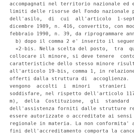
accompagnati nel territorio nazionale ed e
limiti delle risorse del Fondo nazionale p
dell'asilo,  di  cui  all'articolo  1-sept
dicembre 1989, n. 416, convertito, con mod
febbraio 1990, n. 39, da riprogrammare ann
  b) dopo il comma 2 e' inserito il seguen
  «2-bis. Nella scelta del posto,  tra  qu
collocare il minore, si deve tenere  conto
caratteristiche dello stesso minore risult
all'articolo 19-bis, comma 1, in relazione
offerti dalla struttura di  accoglienza.  
vengono  accolti  i  minori   stranieri   
soddisfare, nel rispetto dell'articolo 117
m),  della  Costituzione,  gli  standard  
dell'assistenza forniti dalle strutture re
essere autorizzate o accreditate ai sensi 
regionale in materia. La non conformita' a
fini dell'accreditamento comporta la cance