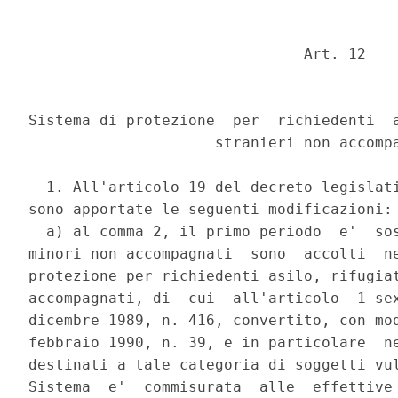
                               Art. 12 

Sistema di protezione  per  richiedenti  a
                     stranieri non accompa
  1. All'articolo 19 del decreto legislati
sono apportate le seguenti modificazioni: 
  a) al comma 2, il primo periodo  e'  sos
minori non accompagnati  sono  accolti  ne
protezione per richiedenti asilo, rifugiat
accompagnati, di  cui  all'articolo  1-sex
dicembre 1989, n. 416, convertito, con mod
febbraio 1990, n. 39, e in particolare  ne
destinati a tale categoria di soggetti vul
Sistema  e'  commisurata  alle  effettive 