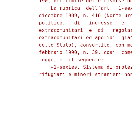
          190, nel limite delle risorse de
              La rubrica  dell'art.  1-sex
          dicembre 1989, n. 416 (Norme urg
          politico,   di   ingresso   e   
          extracomunitari  e  di   regolar
          extracomunitari ed apolidi  gia'
          dello Stato), convertito, con mo
          febbraio 1990, n. 39, cosi' come
          legge, e' il seguente: 

              «1-sexies. Sistema di protez