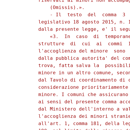
          riservati ai minori non accompag
              (Omissis).». 

              - Il  testo  del  comma  3  
          legislativo 18 agosto 2015, n. 1
          dalla presente legge, e' il segu
              «3.  In  caso  di  temporane
          strutture  di  cui  ai  commi  1
          l'accoglienza del minore  sono  
          dalla pubblica autorita' del com
          trova, fatta salva la  possibili
          minore in un altro comune, secon
          dal Tavolo di coordinamento di c
          considerazione prioritariamente 
          minore. I comuni che assicurano 
          ai sensi del presente comma acce
          dal Ministero dell'interno a val
          l'accoglienza dei minori stranie
          all'art. 1, comma 181, della leg