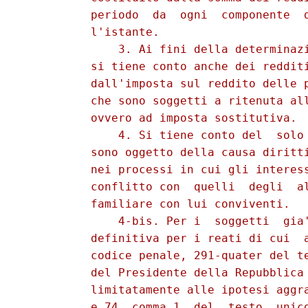
          periodo  da  ogni  componente  d
          l'istante. 

              3. Ai fini della determinazi
          si tiene conto anche dei redditi
          dall'imposta sul reddito delle p
          che sono soggetti a ritenuta all
          ovvero ad imposta sostitutiva. 

              4. Si tiene conto del  solo 
          sono oggetto della causa diritti
          nei processi in cui gli interess
          conflitto con  quelli  degli  al
          familiare con lui conviventi. 

              4-bis. Per i  soggetti  gia'
          definitiva per i reati di cui  a
          codice penale, 291-quater del te
          del Presidente della Repubblica 
          limitatamente alle ipotesi aggra
          e 74, comma 1, del  testo  unico