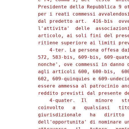
          Presidente della Repubblica 9 ot
          per i reati commessi avvalendosi
          dal predetto art.  416-bis  ovve
          l'attivita'  delle  associazioni
          articolo, ai soli fini del prese
          ritiene superiore ai limiti prev
              4-ter. La persona offesa dai
          572, 583-bis, 609-bis, 609-quate
          nonche', ove commessi in danno d
          agli articoli 600, 600-bis,  600
          602, 609-quinquies e 609-undecie
          essere ammessa al patrocinio anc
          reddito previsti dal presente de
              4-quater.  Il   minore   str
          coinvolto   a   qualsiasi   tito
          giurisdizionale   ha   diritto  
          dell'opportunita' di nominare un