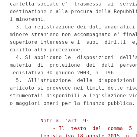
cartella sociale e'  trasmessa  ai  serviz
destinazione e alla procura della Repubbli
i minorenni. 

  3. La registrazione dei dati anagrafici 
minore straniero non accompagnato e' final
superiore interesse e i  suoi  diritti  e,
diritto alla protezione. 

  4. Si applicano le  disposizioni  dell'a
materia  di  protezione  dei  dati  person
legislativo 30 giugno 2003, n. 196. 

  5.  All'attuazione  delle  disposizioni 
articolo si provvede nei limiti delle riso
strumentali disponibili a legislazione vig
          Note all'art. 9: 

              - Il  testo  del  comma  5  
          legislativo 18 agosto 2015, n. 1