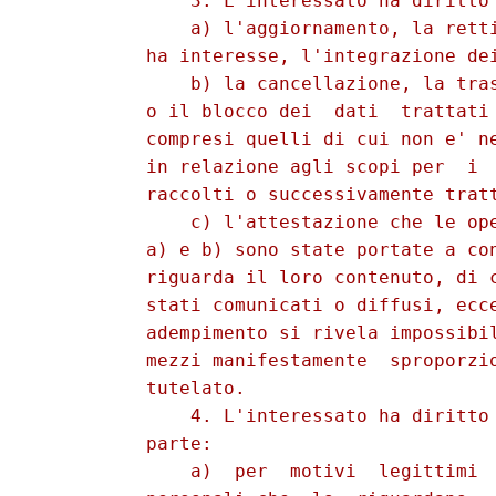
              3. L'interessato ha diritto 
              a) l'aggiornamento, la retti
          ha interesse, l'integrazione dei
              b) la cancellazione, la tras
          o il blocco dei  dati  trattati 
          compresi quelli di cui non e' ne
          in relazione agli scopi per  i  
          raccolti o successivamente tratt
              c) l'attestazione che le ope
          a) e b) sono state portate a con
          riguarda il loro contenuto, di c
          stati comunicati o diffusi, ecce
          adempimento si rivela impossibil
          mezzi manifestamente  sproporzio
          tutelato. 

              4. L'interessato ha diritto 
          parte: 

              a)  per  motivi  legittimi  