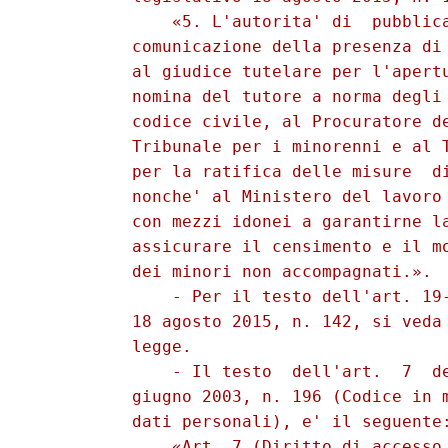
              «5. L'autorita' di  pubblica
          comunicazione della presenza di 
          al giudice tutelare per l'apertu
          nomina del tutore a norma degli 
          codice civile, al Procuratore de
          Tribunale per i minorenni e al T
          per la ratifica delle misure  di
          nonche' al Ministero del lavoro 
          con mezzi idonei a garantirne la
          assicurare il censimento e il mo
          dei minori non accompagnati.». 

              - Per il testo dell'art. 19-
          18 agosto 2015, n. 142, si veda 
          legge. 

              - Il testo  dell'art.  7  de
          giugno 2003, n. 196 (Codice in m
          dati personali), e' il seguente:
              «Art. 7 (Diritto di accesso 