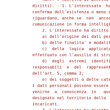
          diritti). - 1. L'interessato  ha
          conferma dell'esistenza o meno d
          riguardano, anche se  non  ancor
          comunicazione in forma intelligi
              2. L'interessato ha diritto 
              a) dell'origine dei dati per
              b) delle finalita' e modalit
              c)  della  logica  applicata
          effettuato con l'ausilio di stru
              d)  degli  estremi  identifi
          responsabili  e  del  rappresent
          dell'art. 5, comma 2; 

              e) dei soggetti o delle cate
          i dati personali possono essere 
          venirne  a  conoscenza  in   qua
          designato nel territorio dello  
          incaricati. 
