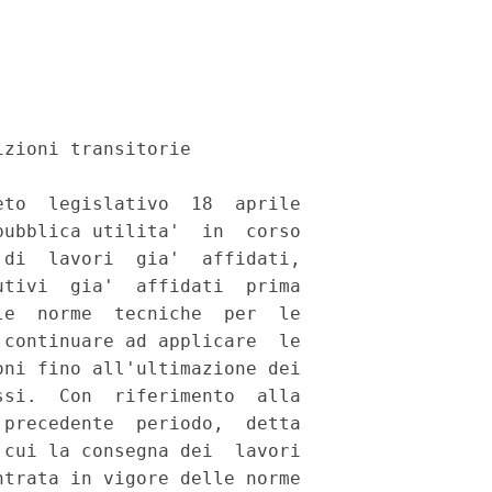
zioni transitorie 

to  legislativo  18  aprile

ubblica utilita'  in  corso

di  lavori  gia'  affidati,

tivi  gia'  affidati  prima

e  norme  tecniche  per  le

continuare ad applicare  le

ni fino all'ultimazione dei

si.  Con  riferimento  alla

precedente  periodo,  detta

cui la consegna dei  lavori

trata in vigore delle norme
