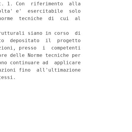
. 1. Con  riferimento  alla

lta' e'  esercitabile  solo

orme  tecniche  di  cui  al

utturali siano in corso  di

o  depositato  il  progetto

ioni, presso  i  competenti

re delle Norme tecniche per

no continuare ad  applicare

zioni fino  all'ultimazione
