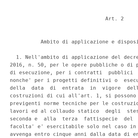
                               Art. 2 

          Ambito di applicazione e disposi
  1. Nell'ambito di applicazione del decre
2016, n. 50, per le opere pubbliche o di p
di esecuzione, per i contratti  pubblici  
nonche' per i progetti definitivi o  esecu
della  data  di  entrata  in  vigore  dell
costruzioni di cui all'art. 1, si possono 
previgenti norme tecniche per le costruzio
lavori ed al collaudo statico  degli  stes
seconda e  alla  terza  fattispecie  del  
facolta' e' esercitabile solo nel caso in 
avvenga entro cinque anni dalla data di en