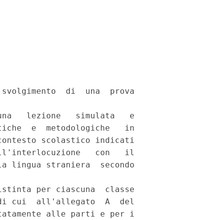
svolgimento  di  una  prova

na   lezione   simulata   e

iche  e  metodologiche   in

ontesto scolastico indicati

l'interlocuzione   con   il

a lingua straniera  secondo

stinta per ciascuna  classe

i cui  all'allegato  A  del

atamente alle parti e per i
