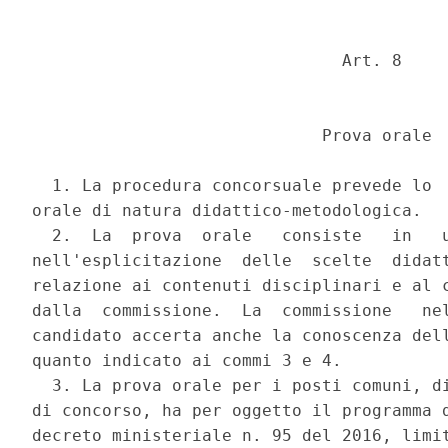
                               Art. 8 

                             Prova orale 

  1. La procedura concorsuale prevede lo  
orale di natura didattico-metodologica. 

  2.  La  prova  orale   consiste   in   u
nell'esplicitazione  delle  scelte  didatt
relazione ai contenuti disciplinari e al c
dalla  commissione.  La  commissione   nel
candidato accerta anche la conoscenza dell
quanto indicato ai commi 3 e 4. 

  3. La prova orale per i posti comuni, di
di concorso, ha per oggetto il programma d
decreto ministeriale n. 95 del 2016, limit