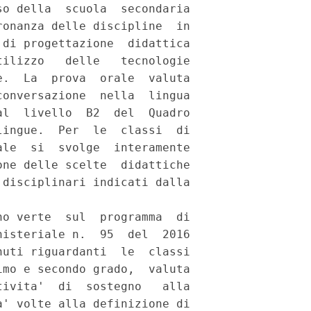
o della  scuola  secondaria

onanza delle discipline  in

di progettazione  didattica

ilizzo   delle   tecnologie

.  La  prova  orale  valuta

onversazione  nella  lingua

l  livello  B2  del  Quadro

ingue.  Per  le  classi  di

le  si  svolge  interamente

ne delle scelte  didattiche

disciplinari indicati dalla

o verte  sul  programma  di

isteriale n.  95  del  2016

uti riguardanti  le  classi

mo e secondo grado,  valuta

ivita'  di  sostegno   alla

' volte alla definizione di
