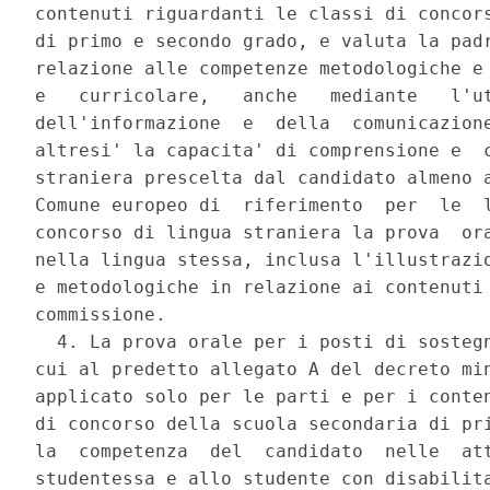
contenuti riguardanti le classi di concors
di primo e secondo grado, e valuta la padr
relazione alle competenze metodologiche e 
e   curricolare,   anche   mediante   l'ut
dell'informazione  e  della  comunicazione
altresi' la capacita' di comprensione e  c
straniera prescelta dal candidato almeno a
Comune europeo di  riferimento  per  le  l
concorso di lingua straniera la prova  ora
nella lingua stessa, inclusa l'illustrazio
e metodologiche in relazione ai contenuti 
commissione. 

  4. La prova orale per i posti di sostegn
cui al predetto allegato A del decreto min
applicato solo per le parti e per i conten
di concorso della scuola secondaria di pri
la  competenza  del  candidato  nelle  att
studentessa e allo studente con disabilita