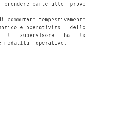
 prendere parte alle  prove

i commutare tempestivamente

atico e operativita'  dello

 Il   supervisore   ha   la
