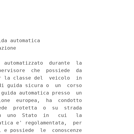
da automatica 

zione 

 automatizzato  durante  la

ervisore  che  possiede  da

 la classe del  veicolo  in

i guida sicura o  un  corso

guida automatica presso  un

one  europea,  ha  condotto

de  protetta  o  su  strada

  uno  Stato  in   cui   la

tica e' regolamentata,  per

 e possiede  le  conoscenze
