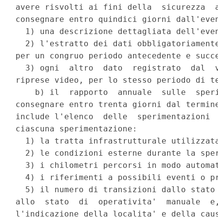
avere risvolti ai fini della  sicurezza  a
consegnare entro quindici giorni dall'even
  1) una descrizione dettagliata dell'even
  2) l'estratto dei dati obbligatoriamente
per un congruo periodo antecedente e succe
  3) ogni  altro  dato  registrato  dal  v
riprese video, per lo stesso periodo di te
    b) il  rapporto  annuale  sulle  speri
consegnare entro trenta giorni dal termine
include l'elenco  delle  sperimentazioni  
ciascuna sperimentazione: 

  1) la tratta infrastrutturale utilizzata
  2) le condizioni esterne durante la sper
  3) i chilometri percorsi in modo automat
  4) i riferimenti a possibili eventi o pr
  5) il numero di transizioni dallo stato 
allo  stato  di  operativita'  manuale  e,
l'indicazione della localita' e della caus