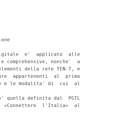
one 

gitale  e'  applicato  alle

e comprehensive, nonche'  a

lementi della rete TEN-T, e

re  appartenenti  al  primo

 e le modalita' di  cui  al

' quella definita dal  PGTL

 «Connettere  l'Italia»  al
