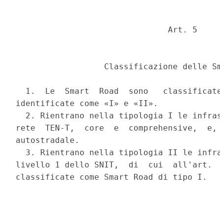
                               Art. 5 

                  Classificazione delle Sm
  1.  Le  Smart  Road  sono   classificate
identificate come «I» e «II». 

  2. Rientrano nella tipologia I le infras
rete  TEN-T,  core  e  comprehensive,  e, 
autostradale. 

  3. Rientrano nella tipologia II le infra
livello 1 dello SNIT,  di  cui  all'art.  