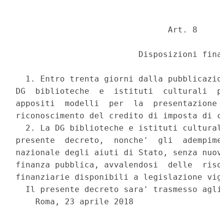
                               Art. 8 

                         Disposizioni fina
  1. Entro trenta giorni dalla pubblicazio
DG  biblioteche  e  istituti  culturali  p
appositi  modelli  per  la  presentazione 
riconoscimento del credito di imposta di c
  2. La DG biblioteche e istituti cultural
presente  decreto,  nonche'  gli  adempime
nazionale degli aiuti di Stato, senza nuov
finanza pubblica, avvalendosi  delle  riso
finanziarie disponibili a legislazione vig
  Il presente decreto sara' trasmesso agli
    Roma, 23 aprile 2018 
