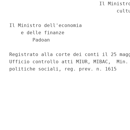
                               Il Ministro
                                     cultu
                                          
Il Ministro dell'economia 

    e delle finanze 

        Padoan 

Registrato alla corte dei conti il 25 magg
Ufficio controllo atti MIUR, MIBAC,  Min. 