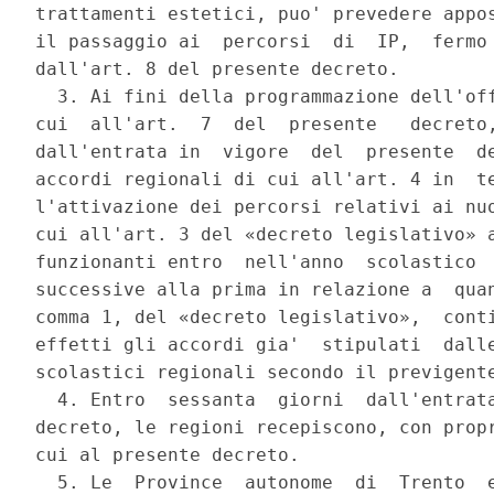
trattamenti estetici, puo' prevedere appos
il passaggio ai  percorsi  di  IP,  fermo 
dall'art. 8 del presente decreto. 

  3. Ai fini della programmazione dell'off
cui  all'art.  7  del  presente   decreto,
dall'entrata in  vigore  del  presente  de
accordi regionali di cui all'art. 4 in  te
l'attivazione dei percorsi relativi ai nuo
cui all'art. 3 del «decreto legislativo» a
funzionanti entro  nell'anno  scolastico  
successive alla prima in relazione a  quan
comma 1, del «decreto legislativo»,  conti
effetti gli accordi gia'  stipulati  dalle
scolastici regionali secondo il previgente
  4. Entro  sessanta  giorni  dall'entrata
decreto, le regioni recepiscono, con propr
cui al presente decreto. 

  5. Le  Province  autonome  di  Trento  e