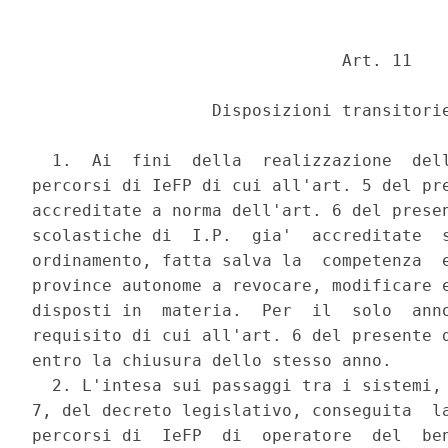
                               Art. 11 

                  Disposizioni transitorie
  1.  Ai  fini  della  realizzazione  dell
percorsi di IeFP di cui all'art. 5 del pre
accreditate a norma dell'art. 6 del presen
scolastiche di  I.P.  gia'  accreditate  s
ordinamento, fatta salva la  competenza  e
province autonome a revocare, modificare e
disposti in  materia.  Per  il  solo  anno
requisito di cui all'art. 6 del presente d
entro la chiusura dello stesso anno. 

  2. L'intesa sui passaggi tra i sistemi, 
7, del decreto legislativo, conseguita  la
percorsi di  IeFP  di  operatore  del  ben