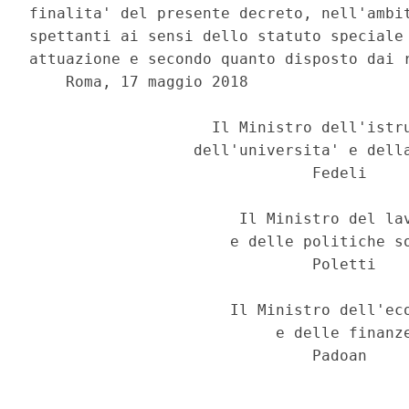
finalita' del presente decreto, nell'ambit
spettanti ai sensi dello statuto speciale 
attuazione e secondo quanto disposto dai r
    Roma, 17 maggio 2018 

                    Il Ministro dell'istru
                  dell'universita' e della
                               Fedeli 

                       Il Ministro del lav
                      e delle politiche so
                               Poletti 

                      Il Ministro dell'eco
                           e delle finanze
                               Padoan 
