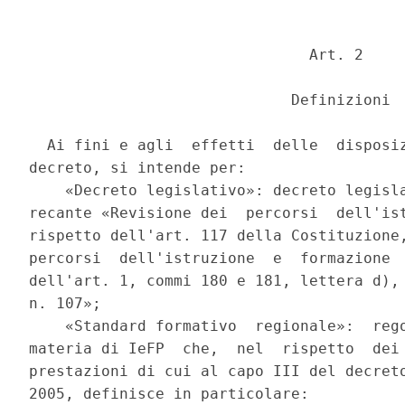
                               Art. 2 

                             Definizioni 

  Ai fini e agli  effetti  delle  disposiz
decreto, si intende per: 

    «Decreto legislativo»: decreto legisla
recante «Revisione dei  percorsi  dell'ist
rispetto dell'art. 117 della Costituzione,
percorsi  dell'istruzione  e  formazione  
dell'art. 1, commi 180 e 181, lettera d), 
n. 107»; 

    «Standard formativo  regionale»:  rego
materia di IeFP  che,  nel  rispetto  dei 
prestazioni di cui al capo III del decreto
2005, definisce in particolare: 
