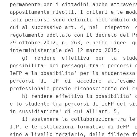
permanente per i cittadini anche attravers
appositamente rivolti. I criteri e le moda
tali percorsi sono definiti nell'ambito de
cui al successivo art. 4, nel  rispetto  d
regolamento adottato con il decreto del Pr
29 ottobre 2012, n. 263, e nelle linee  gu
interministeriale del 12 marzo 2015; 

    g)  rendere  effettiva  per  la  stude
possibilita' dei passaggi tra i percorsi d
IeFP e la possibilita' per la studentessa 
percorsi  di  IP  di  accedere  all'esame 
professionale previo riconoscimento dei cr
    h) rendere effettiva la possibilita' d
e lo studente tra percorsi di IeFP del sis
in sussidiarieta' di cui all'art. 5; 

    i) sostenere la collaborazione tra le 
I.P. e le istituzioni formative di IeFP  p
sino a livello terziario, delle filiere fo