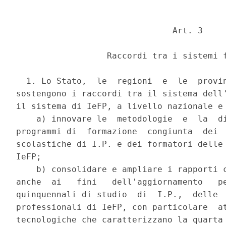
                               Art. 3 

                  Raccordi tra i sistemi f
  1. Lo Stato,  le  regioni  e  le  provin
sostengono i raccordi tra il sistema dell'
il sistema di IeFP, a livello nazionale e 
    a) innovare le  metodologie  e  la  di
programmi di  formazione  congiunta  dei  
scolastiche di I.P. e dei formatori delle 
IeFP; 

    b) consolidare e ampliare i rapporti c
anche  ai   fini   dell'aggiornamento   pe
quinquennali di studio  di  I.P.,  delle  
professionali di IeFP, con particolare  at
tecnologiche che caratterizzano la quarta 