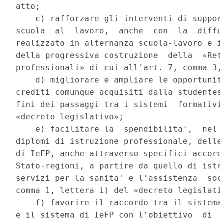
atto; 

    c) rafforzare gli interventi di suppor
scuola  al  lavoro,  anche  con  la  diffu
realizzato in alternanza scuola-lavoro e i
della progressiva costruzione  della  «Ret
professionali» di cui all'art. 7, comma 3,
    d) migliorare e ampliare le opportunit
crediti comunque acquisiti dalla studentes
fini dei passaggi tra i sistemi  formativi
«decreto legislativo»; 

    e) facilitare la  spendibilita',  nel 
diplomi di istruzione professionale, delle
di IeFP, anche attraverso specifici accord
Stato-regioni, a partire da quello di istr
servizi per la sanita' e l'assistenza  soc
comma 1, lettera i) del «decreto legislati
    f) favorire il raccordo tra il sistema
e il sistema di IeFP con l'obiettivo  di  