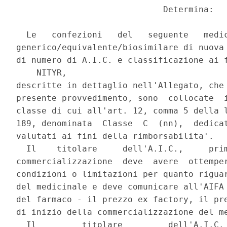
                             Determina: 

  Le   confezioni   del   seguente   medic
generico/equivalente/biosimilare di nuova 
di numero di A.I.C. e classificazione ai f
    NITYR, 

descritte in dettaglio nell'Allegato, che 
presente provvedimento, sono  collocate  i
classe di cui all'art. 12, comma 5 della l
189, denominata  Classe  C  (nn),  dedicat
valutati ai fini della rimborsabilita'. 

  Il    titolare     dell'A.I.C.,     prim
commercializzazione  deve  avere  ottemper
condizioni o limitazioni per quanto riguar
del medicinale e deve comunicare all'AIFA 
del farmaco - il prezzo ex factory, il pre
di inizio della commercializzazione del me
  Il         titolare         dell'A.I.C. 