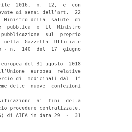
ile  2016,  n.  12,  e  con

vate ai sensi dell'art.  22

 Ministro della  salute  di

  pubblica  e  il  Ministro

pubblicazione  sul  proprio

 nella  Gazzetta  Ufficiale

 - n.  140  del  17  giugno

europea del 31 agosto  2018

l'Unione  europea  relative

rcio di  medicinali dal  1°

me delle  nuove  confezioni

ificazione  ai  fini  della

io procedure centralizzate,

) di AIFA in data 29  -  31
