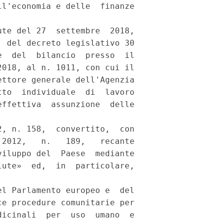
l'economia e delle  finanze

te del 27  settembre  2018,

 del decreto legislativo 30

  del  bilancio  presso  il

018, al n. 1011, con cui il

ttore generale dell'Agenzia

to  individuale  di  lavoro

ffettiva  assunzione  delle

, n. 158,  convertito,  con

2012,   n.   189,   recante

iluppo del  Paese  mediante

ute»  ed,  in  particolare,

l Parlamento europeo e  del

e procedure comunitarie per

icinali  per  uso  umano  e
