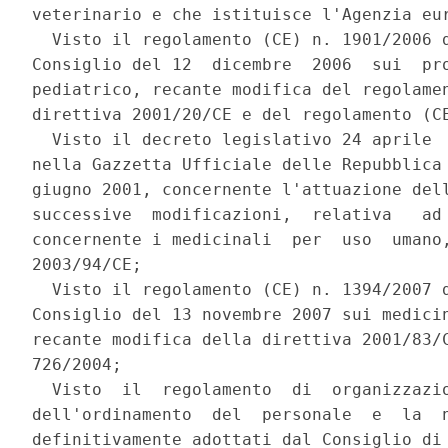
veterinario e che istituisce l'Agenzia eur
  Visto il regolamento (CE) n. 1901/2006 d
Consiglio del 12  dicembre  2006  sui  pro
pediatrico, recante modifica del regolamen
direttiva 2001/20/CE e del regolamento (CE
  Visto il decreto legislativo 24 aprile  
nella Gazzetta Ufficiale delle Repubblica 
giugno 2001, concernente l'attuazione dell
successive  modificazioni,  relativa   ad 
concernente i medicinali  per  uso  umano,
2003/94/CE; 

  Visto il regolamento (CE) n. 1394/2007 d
Consiglio del 13 novembre 2007 sui medicin
recante modifica della direttiva 2001/83/C
726/2004; 

  Visto  il  regolamento  di  organizzazio
dell'ordinamento  del  personale  e  la  n
definitivamente adottati dal Consiglio di 