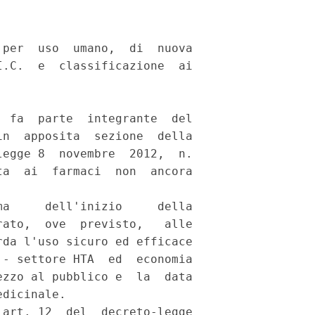
per  uso  umano,  di  nuova

.C.  e  classificazione  ai

 fa  parte  integrante  del

n  apposita  sezione  della

egge 8  novembre  2012,  n.

a  ai  farmaci  non  ancora

a     dell'inizio     della

ato,  ove  previsto,   alle

da l'uso sicuro ed efficace

- settore HTA  ed  economia

zzo al pubblico e  la  data

dicinale. 

art. 12  del  decreto-legge
