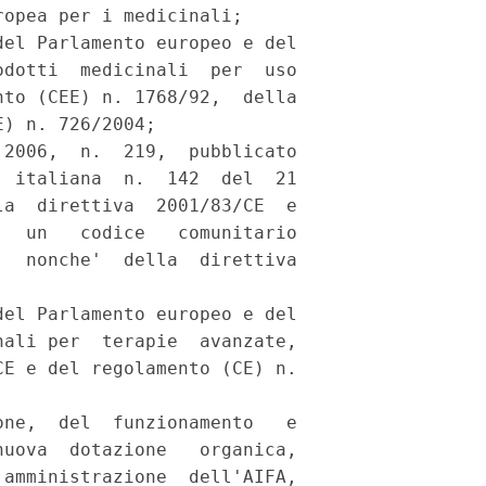
opea per i medicinali; 

el Parlamento europeo e del

dotti  medicinali  per  uso

to (CEE) n. 1768/92,  della

) n. 726/2004; 

2006,  n.  219,  pubblicato

 italiana  n.  142  del  21

a  direttiva  2001/83/CE  e

  un   codice   comunitario

  nonche'  della  direttiva

el Parlamento europeo e del

ali per  terapie  avanzate,

E e del regolamento (CE) n.

ne,  del  funzionamento   e

uova  dotazione   organica,

amministrazione  dell'AIFA,
