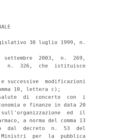
ALE 

islativo 30 luglio 1999, n.

 settembre  2003,  n.  269,

  n.  326,  che  istituisce

e successive  modificazioni

mma 10, lettera c); 

alute  di  concerto  con  i

onomia e finanze in data 20

sull'organizzazione  ed  il

rmaco, a norma del comma 13

  dal  decreto  n.  53  del

Ministri  per  la  pubblica
