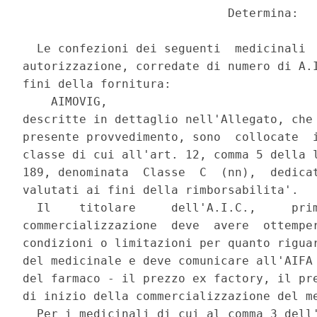
                             Determina: 

  Le confezioni dei seguenti  medicinali  
autorizzazione, corredate di numero di A.I
fini della fornitura: 

    AIMOVIG, 

descritte in dettaglio nell'Allegato, che 
presente provvedimento, sono  collocate  i
classe di cui all'art. 12, comma 5 della l
189, denominata  Classe  C  (nn),  dedicat
valutati ai fini della rimborsabilita'. 

  Il    titolare     dell'A.I.C.,     prim
commercializzazione  deve  avere  ottemper
condizioni o limitazioni per quanto riguar
del medicinale e deve comunicare all'AIFA 
del farmaco - il prezzo ex factory, il pre
di inizio della commercializzazione del me
  Per i medicinali di cui al comma 3 dell'