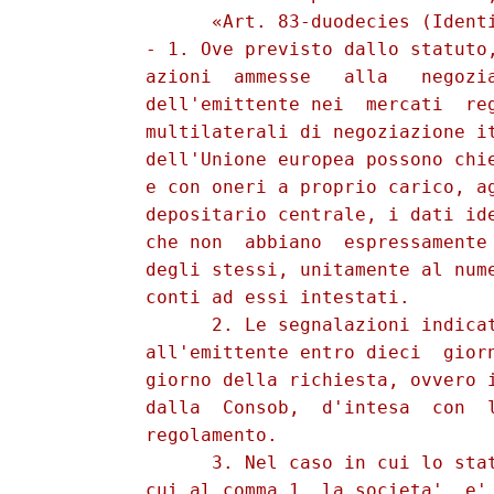
                «Art. 83-duodecies (Identi
          - 1. Ove previsto dallo statuto,
          azioni  ammesse   alla   negozia
          dell'emittente nei  mercati  reg
          multilaterali di negoziazione it
          dell'Unione europea possono chie
          e con oneri a proprio carico, ag
          depositario centrale, i dati ide
          che non  abbiano  espressamente 
          degli stessi, unitamente al nume
          conti ad essi intestati. 

                2. Le segnalazioni indicat
          all'emittente entro dieci  giorn
          giorno della richiesta, ovvero i
          dalla  Consob,  d'intesa  con  l
          regolamento. 

                3. Nel caso in cui lo stat
          cui al comma 1, la societa'  e' 