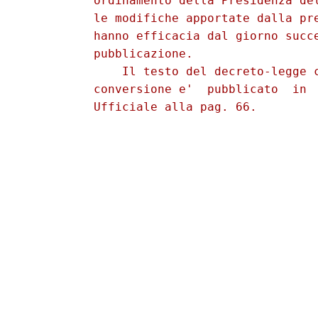
          ordinamento della Presidenza del
          le modifiche apportate dalla pre
          hanno efficacia dal giorno succe
          pubblicazione. 

              Il testo del decreto-legge c
          conversione e'  pubblicato  in  
          Ufficiale alla pag. 66. 
