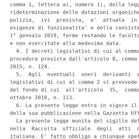
comma 1, lettera a), numero 1), della legg
rideterminazione delle dotazioni organiche
polizia,  ivi  prevista,  e'  attuata  in 
esigenze di funzionalita' e della consiste
1° gennaio 2019, ferme restando le facolta
e non esercitate alla medesima data. 

  4. I decreti legislativi di cui al comma
procedura prevista dall'articolo 8, comma 
2015, n. 124. 

  5.  Agli  eventuali  oneri  derivanti  d
legislativi di cui al comma 2 si provvede 
del fondo di cui  all'articolo  35,  comma
ottobre 2018, n. 113. 

  6. La presente legge entra in vigore il 
della sua pubblicazione nella Gazzetta Uff
  La presente legge munita del sigillo del
nella  Raccolta  ufficiale  degli  atti  n
italiana. E' fatto obbligo a chiunque spet