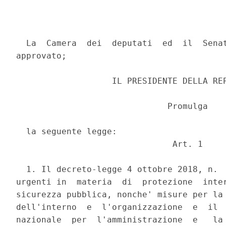
  La  Camera  dei  deputati  ed  il  Senat
approvato; 

                   IL PRESIDENTE DELLA REP
                              Promulga 

  la seguente legge: 

                               Art. 1 

  1. Il decreto-legge 4 ottobre 2018, n.  
urgenti in  materia  di  protezione  inter
sicurezza pubblica, nonche' misure per la 
dell'interno  e  l'organizzazione  e  il  
nazionale  per  l'amministrazione  e   la 