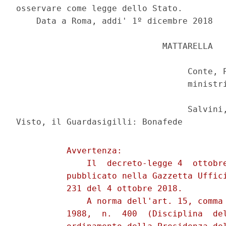
osservare come legge dello Stato. 

    Data a Roma, addi' 1º dicembre 2018 

                             MATTARELLA 

                                  Conte, P
                                  ministri
                                  Salvini,
          Avvertenza: 

              Il  decreto-legge 4  ottobre
          pubblicato nella Gazzetta Uffici
          231 del 4 ottobre 2018. 

              A norma dell'art. 15, comma 
          1988,  n.  400  (Disciplina  del