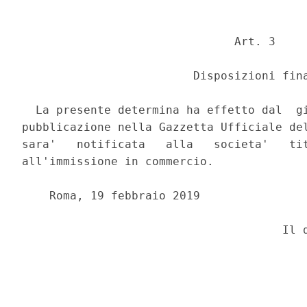
                               Art. 3 

                         Disposizioni fina
  La presente determina ha effetto dal  gi
pubblicazione nella Gazzetta Ufficiale del
sara'   notificata   alla   societa'   tit
all'immissione in commercio. 

    Roma, 19 febbraio 2019 
