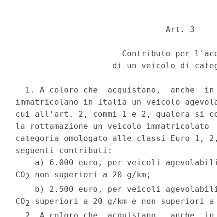
                               Art. 3 

                      Contributo per l'acq
                    di un veicolo di categ
  1. A coloro che  acquistano,  anche  in 
immatricolano in Italia un veicolo agevola
cui all'art. 2, commi 1 e 2, qualora si co
la rottamazione un veicolo immatricolato  
categoria omologato alle classi Euro 1, 2,
seguenti contributi: 

    a) 6.000 euro, per veicoli agevolabili
CO
 non superiori a 20 g/km; 

2
    b) 2.500 euro, per veicoli agevolabili
CO
 superiori a 20 g/km e non superiori a 
2
  2. A coloro che  acquistano,  anche  in 