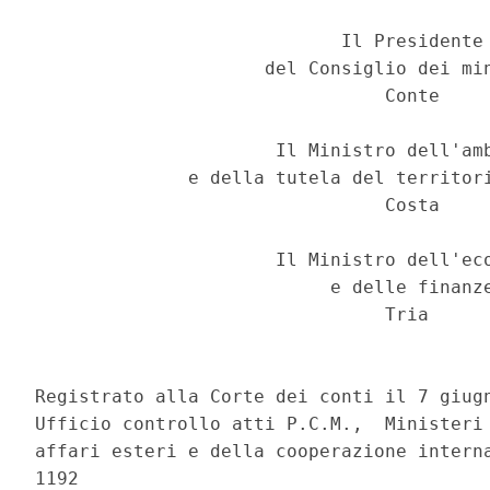
                            Il Presidente 
                     del Consiglio dei min
                                Conte 

                      Il Ministro dell'amb
              e della tutela del territori
                                Costa 

                      Il Ministro dell'eco
                           e delle finanze
                                Tria 

Registrato alla Corte dei conti il 7 giugn
Ufficio controllo atti P.C.M.,  Ministeri 
affari esteri e della cooperazione interna