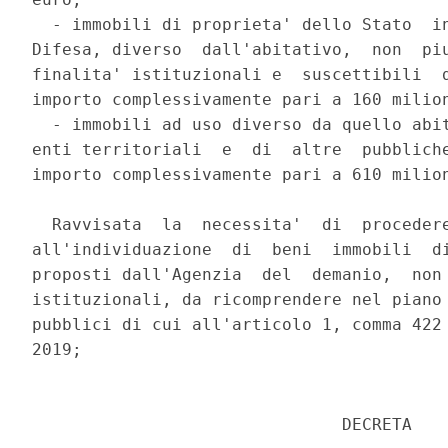
  - immobili di proprieta' dello Stato  in
Difesa, diverso  dall'abitativo,  non  piu
finalita' istituzionali e  suscettibili  d
importo complessivamente pari a 160 milion
  - immobili ad uso diverso da quello abit
enti territoriali  e  di  altre  pubbliche
importo complessivamente pari a 610 milion
  Ravvisata  la  necessita'  di  procedere
all'individuazione  di  beni  immobili  di
proposti dall'Agenzia  del  demanio,  non 
istituzionali, da ricomprendere nel piano 
pubblici di cui all'articolo 1, comma 422 
2019; 

                               DECRETA 
