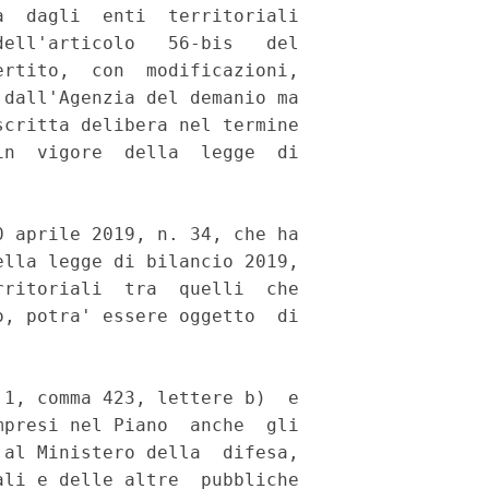
  dagli  enti  territoriali

ell'articolo   56-bis   del

rtito,  con  modificazioni,

dall'Agenzia del demanio ma

critta delibera nel termine

n  vigore  della  legge  di

 aprile 2019, n. 34, che ha

lla legge di bilancio 2019,

ritoriali  tra  quelli  che

, potra' essere oggetto  di

1, comma 423, lettere b)  e

presi nel Piano  anche  gli

al Ministero della  difesa,

li e delle altre  pubbliche
