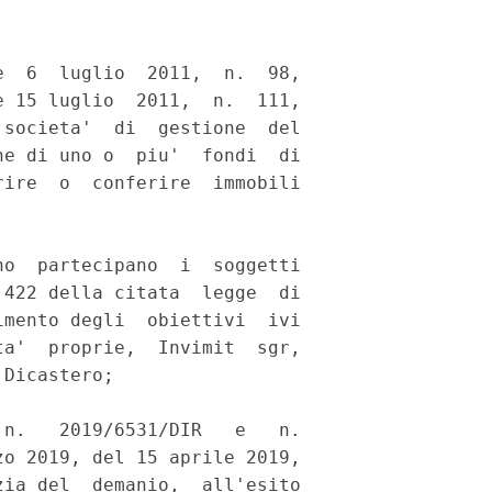
  6  luglio  2011,  n.  98,

 15 luglio  2011,  n.  111,

societa'  di  gestione  del

e di uno o  piu'  fondi  di

ire  o  conferire  immobili

o  partecipano  i  soggetti

422 della citata  legge  di

mento degli  obiettivi  ivi

a'  proprie,  Invimit  sgr,

Dicastero; 

n.   2019/6531/DIR   e   n.

o 2019, del 15 aprile 2019,

ia del  demanio,  all'esito
