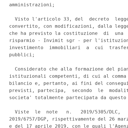
amministrazioni; 

  Visto l'articolo 33, del  decreto  legge
convertito, con modificazioni, dalla legge
che ha previsto la costituzione  di  una  
risparmio - Invimit sgr - per l'istituzion
investimento  immobiliari  a  cui  trasfer
pubblici; 

  Considerato che alla formazione del pian
istituzionali competenti, di cui al comma 
bilancio e, pertanto, ai fini del consegui
previsti, partecipa,  secondo  le  modalit
societa' totalmente partecipata da questo 
  Viste  le  note   n.   2019/5305/DLC,   
2019/6757/DGP, rispettivamente del 26 marz
e del 17 aprile 2019, con le quali l'Agenz