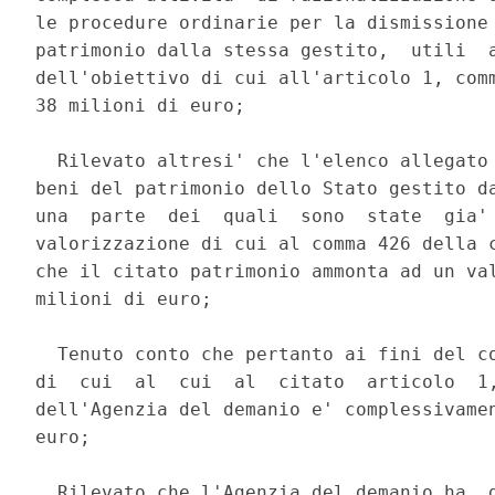
le procedure ordinarie per la dismissione 
patrimonio dalla stessa gestito,  utili  a
dell'obiettivo di cui all'articolo 1, comm
38 milioni di euro; 

  Rilevato altresi' che l'elenco allegato 
beni del patrimonio dello Stato gestito da
una  parte  dei  quali  sono  state  gia' 
valorizzazione di cui al comma 426 della c
che il citato patrimonio ammonta ad un val
milioni di euro; 

  Tenuto conto che pertanto ai fini del co
di  cui  al  cui  al  citato  articolo  1,
dell'Agenzia del demanio e' complessivamen
euro; 

  Rilevato che l'Agenzia del demanio ha  g