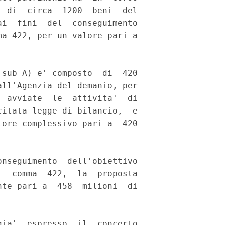
 di  circa  1200  beni  del

i  fini  del  conseguimento

a 422, per un valore pari a

sub A) e' composto  di  420

ll'Agenzia del demanio, per

 avviate  le  attivita'  di

itata legge di bilancio,  e

ore complessivo pari a  420

nseguimento  dell'obiettivo

  comma  422,  la  proposta

te pari a  458  milioni  di

ia'  espresso  il  concerto
