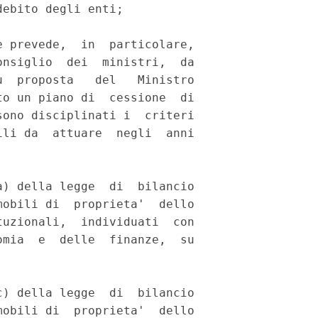
ebito degli enti; 

 prevede,  in  particolare,

nsiglio  dei  ministri,  da

  proposta   del   Ministro

o un piano di  cessione  di

ono disciplinati i  criteri

li da  attuare  negli  anni

) della legge  di  bilancio

obili di  proprieta'  dello

uzionali,  individuati  con

mia  e  delle  finanze,  su

) della legge  di  bilancio

obili di  proprieta'  dello
