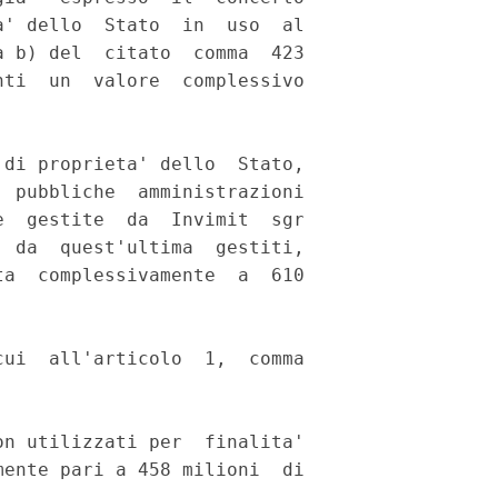
' dello  Stato  in  uso  al

 b) del  citato  comma  423

ti  un  valore  complessivo

di proprieta' dello  Stato,

 pubbliche  amministrazioni

  gestite  da  Invimit  sgr

 da  quest'ultima  gestiti,

a  complessivamente  a  610

ui  all'articolo  1,  comma

n utilizzati per  finalita'

ente pari a 458 milioni  di
