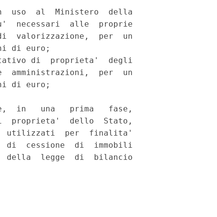
  uso  al  Ministero  della

'  necessari  alle  proprie

i  valorizzazione,  per  un

i di euro; 

ativo di  proprieta'  degli

  amministrazioni,  per  un

i di euro; 

,  in   una   prima   fase,

  proprieta'  dello  Stato,

 utilizzati  per  finalita'

 di  cessione  di  immobili

 della  legge  di  bilancio
