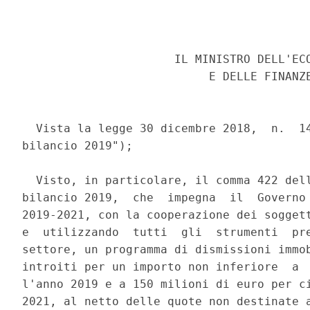
                      IL MINISTRO DELL'ECO
                           E DELLE FINANZE
  Vista la legge 30 dicembre 2018,  n.  14
bilancio 2019"); 

  Visto, in particolare, il comma 422 dell
bilancio 2019,  che  impegna  il  Governo 
2019-2021, con la cooperazione dei soggett
e  utilizzando  tutti  gli  strumenti  pre
settore, un programma di dismissioni immob
introiti per un importo non inferiore  a  
l'anno 2019 e a 150 milioni di euro per ci
2021, al netto delle quote non destinate a