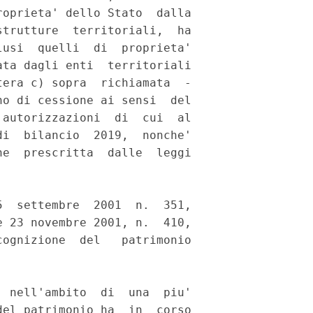
oprieta' dello Stato  dalla

trutture  territoriali,  ha

usi  quelli  di  proprieta'

ta dagli enti  territoriali

era c) sopra  richiamata  -

o di cessione ai sensi  del

autorizzazioni  di  cui  al

i  bilancio  2019,  nonche'

e  prescritta  dalle  leggi

  settembre  2001  n.  351,

 23 novembre 2001, n.  410,

ognizione  del   patrimonio

 nell'ambito  di  una  piu'

el patrimonio ha  in  corso
