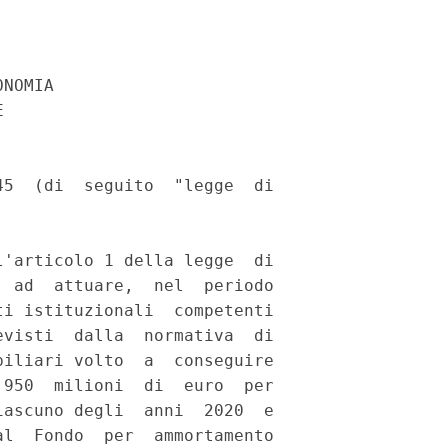
NOMIA 

 

5  (di  seguito  "legge  di

'articolo 1 della legge  di

 ad  attuare,  nel  periodo

i istituzionali  competenti

visti  dalla  normativa  di

iliari volto  a  conseguire

950  milioni  di  euro  per

ascuno degli  anni  2020  e

l  Fondo  per  ammortamento
