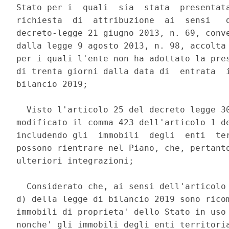
Stato per i  quali  sia  stata  presentata
richiesta  di  attribuzione  ai  sensi   d
decreto-legge 21 giugno 2013, n. 69, conve
dalla legge 9 agosto 2013, n. 98, accolta 
per i quali l'ente non ha adottato la pres
di trenta giorni dalla data di  entrata  i
bilancio 2019; 

  Visto l'articolo 25 del decreto legge 30
modificato il comma 423 dell'articolo 1 de
includendo gli  immobili  degli  enti  ter
possono rientrare nel Piano, che, pertanto
ulteriori integrazioni; 

  Considerato che, ai sensi dell'articolo 
d) della legge di bilancio 2019 sono ricom
immobili di proprieta' dello Stato in uso 
nonche' gli immobili degli enti territoria