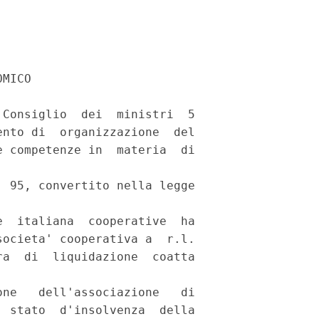
MICO 

Consiglio  dei  ministri  5

nto di  organizzazione  del

 competenze in  materia  di

 95, convertito nella legge

  italiana  cooperative  ha

ocieta' cooperativa a  r.l.

a  di  liquidazione  coatta

ne   dell'associazione   di

 stato  d'insolvenza  della
