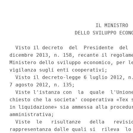
                             IL MINISTRO 

                      DELLO SVILUPPO ECONO
  Visto il decreto  del  Presidente  del  
dicembre 2013, n. 158, recante il regolame
Ministero dello sviluppo economico, per le
vigilanza sugli enti cooperativi; 

  Visto il decreto-legge 6 luglio 2012, n.
7 agosto 2012, n. 135; 

  Viste l'istanza con  la  quale  l'Unione
chiesto che la societa' cooperativa «Tex s
in liquidazione» sia ammessa alla procedur
amministrativa; 

  Viste  le   risultanze   della   revisio
rappresentanza dalle quali si  rileva  lo 