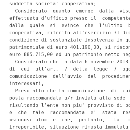
suddetta societa' cooperativa; 

  Considerato  quanto  emerge  dalla  visu
effettuata d'ufficio presso il  competente
dalla  quale  si  evince  che  l'ultimo  b
cooperativa, riferito all'esercizio 31 dic
condizione di sostanziale insolvenza in qu
patrimoniale di euro 401.190,00, si riscon
euro 885.715,00 ed un patrimonio netto neg
  Considerato che in data 6 novembre 2018 
di  cui  all'art.  7  della  legge  7  ago
comunicazione  dell'avvio  del  procedimen
interessati; 

  Preso atto che la comunicazione  di  cui
posta raccomandata a/r inviata alla sede  
risultando l'ente non piu' provvisto di po
e  che  tale  raccomandata  e'  stata  res
«sconosciuto»  e  che,  pertanto,   la   c
irreperibile, situazione rimasta immutata 