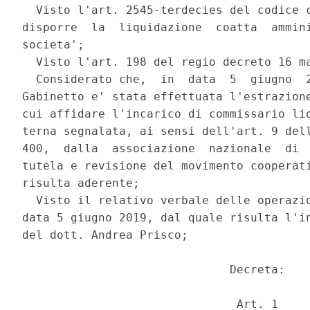
  Visto l'art. 2545-terdecies del codice c
disporre  la  liquidazione  coatta  ammini
societa'; 

  Visto l'art. 198 del regio decreto 16 ma
  Considerato che,  in  data  5  giugno  2
Gabinetto e' stata effettuata l'estrazione
cui affidare l'incarico di commissario liq
terna segnalata, ai sensi dell'art. 9 dell
400,  dalla  associazione  nazionale  di  
tutela e revisione del movimento cooperati
risulta aderente; 

  Visto il relativo verbale delle operazio
data 5 giugno 2019, dal quale risulta l'in
del dott. Andrea Prisco; 

                              Decreta: 

                               Art. 1 
