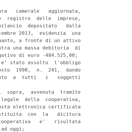
ra   camerale   aggiornata,

  registro  delle  imprese,

ilancio  depositato   dalla

embre 2013,  evidenzia  una

anto, a fronte di un attivo

tra una massa debitoria  di

ativo di euro -484.525,00; 

e' stato assolto  l'obbligo

sto  1990,  n.  241,  dando

to  a  tutti   i   soggetti

  sopra,  avvenuta  tramite

legale  della  cooperativa,

sta elettronica certificata

tituita  con  la   dicitura

ooperativa   e'   risultata

ad oggi; 
