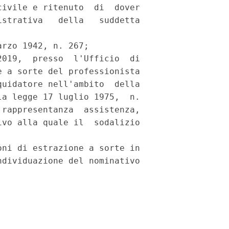
ivile e ritenuto  di  dover

strativa   della   suddetta

rzo 1942, n. 267; 

019,  presso  l'Ufficio  di

 a sorte del professionista

uidatore nell'ambito  della

a legge 17 luglio 1975,  n.

rappresentanza  assistenza,

vo alla quale il  sodalizio

ni di estrazione a sorte in

dividuazione del nominativo
