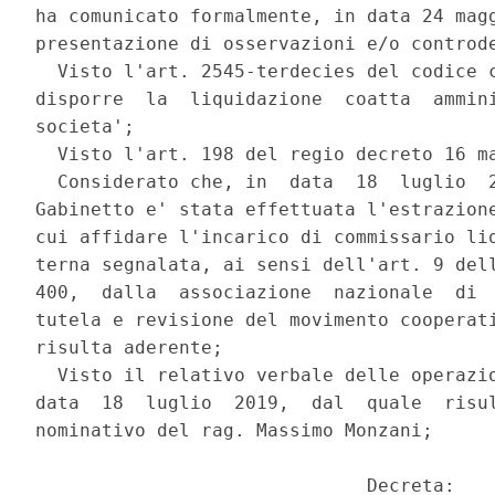
ha comunicato formalmente, in data 24 magg
presentazione di osservazioni e/o controde
  Visto l'art. 2545-terdecies del codice c
disporre  la  liquidazione  coatta  ammini
societa'; 

  Visto l'art. 198 del regio decreto 16 ma
  Considerato che, in  data  18  luglio  2
Gabinetto e' stata effettuata l'estrazione
cui affidare l'incarico di commissario liq
terna segnalata, ai sensi dell'art. 9 dell
400,  dalla  associazione  nazionale  di  
tutela e revisione del movimento cooperati
risulta aderente; 

  Visto il relativo verbale delle operazio
data  18  luglio  2019,  dal  quale  risul
nominativo del rag. Massimo Monzani; 

                              Decreta: 
