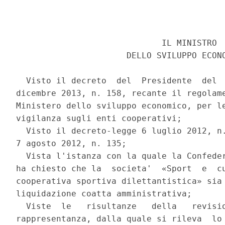
                             IL MINISTRO 

                      DELLO SVILUPPO ECONO
  Visto il decreto  del  Presidente  del  
dicembre 2013, n. 158, recante il regolame
Ministero dello sviluppo economico, per le
vigilanza sugli enti cooperativi; 

  Visto il decreto-legge 6 luglio 2012, n.
7 agosto 2012, n. 135; 

  Vista l'istanza con la quale la Confeder
ha chiesto che la  societa'  «Sport  e  cu
cooperativa sportiva dilettantistica» sia 
liquidazione coatta amministrativa; 

  Viste  le   risultanze   della   revisio
rappresentanza, dalla quale si rileva  lo 