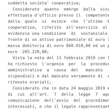
suddetta societa' cooperativa; 

  Considerato  quanto  emerge  dalla  visu
effettuata d'ufficio presso il  competente
dalla  quale  si  evince  che  l'ultimo  b
cooperativa,  riferito  all'esercizio  al 
evidenzia una condizione  di  sostanziale 
fronte di un attivo patrimoniale di euro 7
massa debitoria di euro 860.010,00 ed un p
euro -205.228,00; 

  Vista la nota del 13 febbraio 2019 con l
ha richiesto  l'urgenza  per  la  procedur
amministrativa  a  causa  del   mancato   
stipendiali e dal mancato versamento di  c
ritenute erariali; 

  Considerato che in data 24 maggio 2019 e
di  cui  all'art.  7  della  legge  7  ago
comunicazione  dell'avvio  del  procedimen
interessati, e che il legale rappresentant