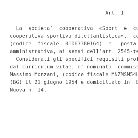
                               Art. 1 

  La  societa'  cooperativa  «Sport  e  cu
cooperativa sportiva dilettantistica»,  co
(codice  fiscale  01063380164)  e'  posta 
amministrativa, ai sensi dell'art. 2545-te
  Considerati gli specifici requisiti prof
dal curriculum vitae, e' nominato  commiss
Massimo Monzani, (codice fiscale MNZMSM54H
(BG) il 21 giugno 1954 e domiciliato in  B