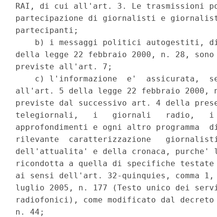
RAI, di cui all'art. 3. Le trasmissioni po
partecipazione di giornalisti e giornalist
partecipanti; 

    b) i messaggi politici autogestiti, di
della legge 22 febbraio 2000, n. 28, sono 
previste all'art. 7; 

    c) l'informazione  e'  assicurata,  se
all'art. 5 della legge 22 febbraio 2000, n
previste dal successivo art. 4 della prese
telegiornali,   i   giornali   radio,   i 
approfondimenti e ogni altro programma  di
rilevante  caratterizzazione   giornalisti
dell'attualita' e della cronaca, purche' l
ricondotta a quella di specifiche testate 
ai sensi dell'art. 32-quinquies, comma 1, 
luglio 2005, n. 177 (Testo unico dei servi
radiofonici), come modificato dal decreto 
n. 44; 
