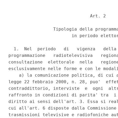
                               Art. 2 

                 Tipologia della programma
                        in periodo elettor
  1.  Nel  periodo   di   vigenza   della 
programmazione   radiotelevisiva   regiona
consultazione  elettorale  nella   regione
esclusivamente nelle forme e con le modali
    a) la comunicazione politica, di cui a
legge 22 febbraio 2000, n. 28, puo'  effet
contraddittorio, interviste  e  ogni  altr
raffronto in condizioni di parita' tra  i 
diritto ai sensi dell'art. 3. Essa si real
cui all'art. 6 disposte dalla Commissione 
trasmissioni televisive e radiofoniche aut