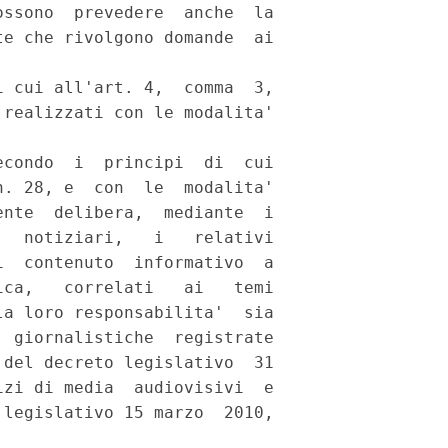
ssono  prevedere  anche  la

e che rivolgono domande  ai

 cui all'art. 4,  comma  3,

realizzati con le modalita'

condo  i  principi  di  cui

. 28, e  con  le  modalita'

nte  delibera,  mediante  i

  notiziari,   i   relativi

  contenuto  informativo  a

ca,   correlati   ai   temi

a loro responsabilita'  sia

 giornalistiche  registrate

del decreto legislativo  31

zi di media  audiovisivi  e

legislativo 15 marzo  2010,
