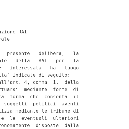
zione RAI 

ale 

  presente   delibera,   la

le   della   RAI   per   la

   interessata   ha   luogo

ta' indicate di seguito: 

ll'art. 4, comma  1,  della

tuarsi  mediante  forme  di

a  forma  che  consenta  il

 soggetti  politici  aventi

izza mediante le tribune di

e  le  eventuali  ulteriori

onomamente  disposte  dalla
