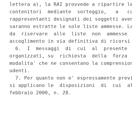
lettera a), la RAI provvede a ripartire le
contenitori  mediante  sorteggio,   a   cu
rappresentanti designati dei soggetti aven
saranno estratte le sole liste ammesse. La
da  riservare  alle  liste  non  ammesse  
accoglimento in via definitiva di ricorsi 
  6.  I  messaggi  di  cui  al  presente  
organizzati, su  richiesta  della  forza  
modalita' che ne consentano la comprension
udenti. 

  7. Per quanto non e' espressamente previ
si applicano le  disposizioni  di  cui  al