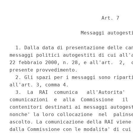
                               Art. 7 

                        Messaggi autogesti
  1. Dalla data di presentazione delle can
messaggi politici autogestiti di cui all'a
22 febbraio 2000, n. 28, e all'art.  2,  c
presente provvedimento. 

  2. Gli spazi per i messaggi sono riparti
all'art. 3, comma 4. 

  3.  La  RAI  comunica   all'Autorita'   
comunicazioni  e  alla  Commissione   il  
contenitori destinati ai messaggi autogest
nonche' la loro collocazione  nel  palinse
ascolto. La comunicazione della RAI viene 
dalla Commissione con le modalita' di cui 