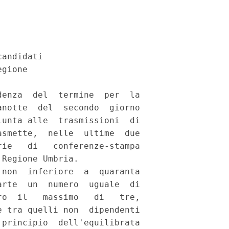
andidati 

gione 

enza  del  termine  per  la

notte  del  secondo  giorno

unta alle  trasmissioni  di

smette,  nelle  ultime  due

ie   di   conferenze-stampa

Regione Umbria. 

non  inferiore  a  quaranta

rte  un  numero  uguale  di

o  il   massimo   di   tre,

 tra quelli non  dipendenti

principio  dell'equilibrata
