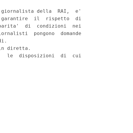
giornalista della  RAI,  e'

garantire  il  rispetto  di

arita'  di  condizioni  nei

ornalisti  pongono  domande

i. 

n diretta. 

  le  disposizioni  di  cui
