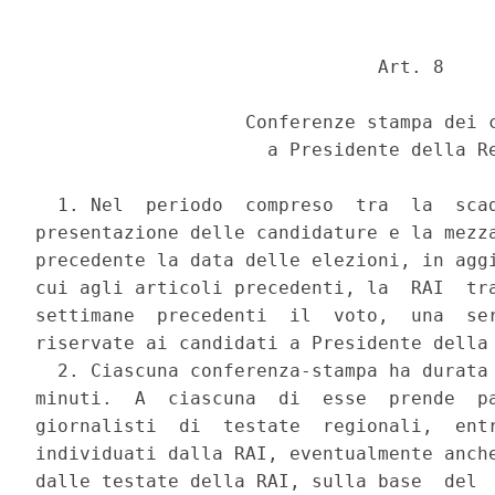
                               Art. 8 

                   Conferenze stampa dei c
                     a Presidente della Re
  1. Nel  periodo  compreso  tra  la  scad
presentazione delle candidature e la mezza
precedente la data delle elezioni, in aggi
cui agli articoli precedenti, la  RAI  tra
settimane  precedenti  il  voto,  una  ser
riservate ai candidati a Presidente della 
  2. Ciascuna conferenza-stampa ha durata 
minuti.  A  ciascuna  di  esse  prende  pa
giornalisti  di  testate  regionali,  entr
individuati dalla RAI, eventualmente anche
dalle testate della RAI, sulla base  del  