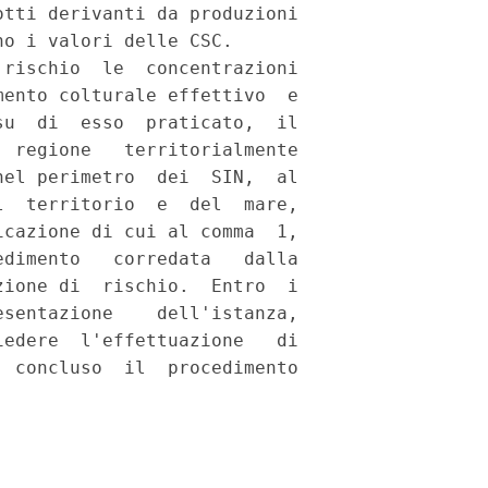
tti derivanti da produzioni

o i valori delle CSC. 

rischio  le  concentrazioni

ento colturale effettivo  e

u  di  esso  praticato,  il

 regione   territorialmente

el perimetro  dei  SIN,  al

  territorio  e  del  mare,

cazione di cui al comma  1,

dimento   corredata   dalla

ione di  rischio.  Entro  i

sentazione    dell'istanza,

edere  l'effettuazione   di

 concluso  il  procedimento
