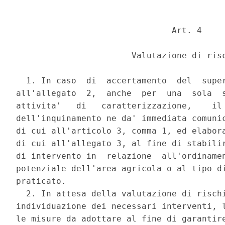
                               Art. 4 

                       Valutazione di risc
  1. In caso  di  accertamento  del  super
all'allegato  2,  anche  per  una  sola  s
attivita'   di   caratterizzazione,    il 
dell'inquinamento ne da' immediata comunic
di cui all'articolo 3, comma 1, ed elabora
di cui all'allegato 3, al fine di stabilir
di intervento in  relazione  all'ordinamen
potenziale dell'area agricola o al tipo di
praticato. 

  2. In attesa della valutazione di rischi
individuazione dei necessari interventi, l
le misure da adottare al fine di garantire