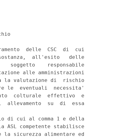
hio 

amento  delle  CSC  di  cui

ostanza,  all'esito   delle

   soggetto    responsabile

azione alle amministrazioni

 la valutazione di  rischio

e le  eventuali  necessita'

to  colturale  effettivo  e

  allevamento  su  di  essa

o di cui al comma 1 e della

a ASL competente stabilisce

 la sicurezza alimentare ed
