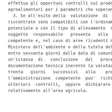
effettua gli opportuni controlli sui prodo
agroalimentari per i parametri che superan
  3. Se all'esito della  valutazione  di  
riscontrate sono compatibili con l'ordinam
potenziale o con il tipo di allevamento  s
soggetto  responsabile   presenta   alla  
competente e, nel caso di aree ricadenti n
Ministero dell'ambiente e della tutela del
entro sessanta giorni dalla data di comuni
un'istanza  di   conclusione   del   proce
documentazione tecnica inerente la valutaz
trenta   giorni   successivi   alla    pre
l'amministrazione  competente  puo'  richi
ulteriori  controlli,  oppure  dichiarare 