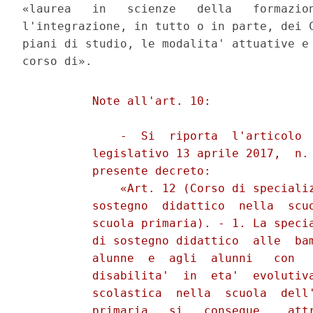
«laurea   in   scienze   della   formazion
l'integrazione, in tutto o in parte, dei C
piani di studio, le modalita' attuative e 
          Note all'art. 10: 

              -  Si  riporta  l'articolo  
          legislativo 13 aprile 2017,  n. 
          presente decreto: 

              «Art. 12 (Corso di specializ
          sostegno  didattico  nella  scuo
          scuola primaria). - 1. La specia
          di sostegno didattico  alle  bam
          alunne  e  agli  alunni   con   
          disabilita'  in  eta'  evolutiva
          scolastica  nella  scuola  dell'
          primaria   si   consegue    attr