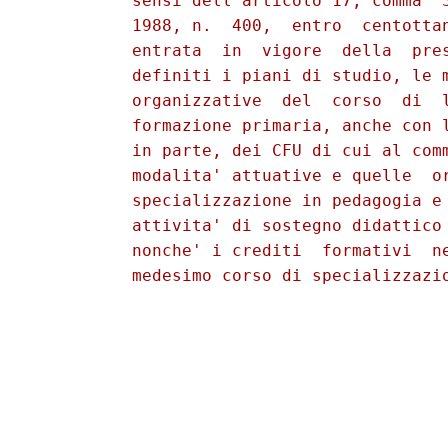
          sensi dell'articolo 17, comma  3
          1988, n.  400,  entro  centottan
          entrata  in  vigore  della  pres
          definiti i piani di studio, le m
          organizzative  del  corso  di  l
          formazione primaria, anche con l
          in parte, dei CFU di cui al comm
          modalita' attuative e quelle  or
          specializzazione in pedagogia e 
          attivita' di sostegno didattico 
          nonche' i crediti  formativi  ne