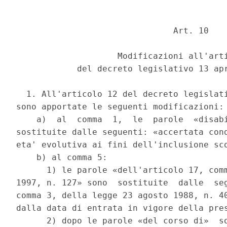
                               Art. 10 

                    Modificazioni all'arti
            del decreto legislativo 13 apr
  1. All'articolo 12 del decreto legislati
sono apportate le seguenti modificazioni: 
    a)  al  comma  1,  le  parole  «disabi
sostituite dalle seguenti: «accertata cond
eta' evolutiva ai fini dell'inclusione sco
    b) al comma 5: 

      1) le parole «dell'articolo 17, comm
1997, n. 127» sono  sostituite  dalle  seg
comma 3, della legge 23 agosto 1988, n. 40
dalla data di entrata in vigore della pres
      2) dopo le parole «del corso di»  so