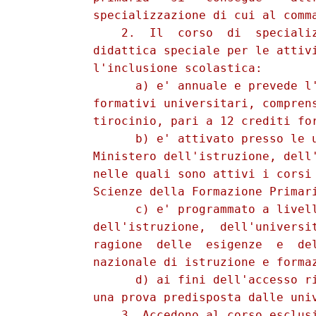
          specializzazione di cui al comma
              2.  Il  corso  di  specializ
          didattica speciale per le attivi
          l'inclusione scolastica: 

                a) e' annuale e prevede l'
          formativi universitari, comprens
          tirocinio, pari a 12 crediti for
                b) e' attivato presso le u
          Ministero dell'istruzione, dell'
          nelle quali sono attivi i corsi 
          Scienze della Formazione Primari
                c) e' programmato a livell
          dell'istruzione,  dell'universit
          ragione  delle  esigenze  e  del
          nazionale di istruzione e formaz
                d) ai fini dell'accesso ri
          una prova predisposta dalle univ
              3. Accedono al corso esclusi