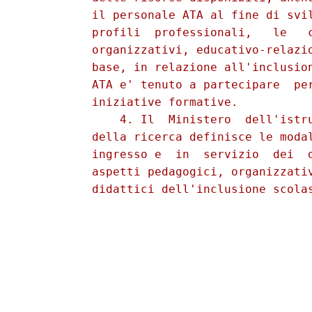
          il personale ATA al fine di svil
          profili  professionali,   le   c
          organizzativi, educativo-relazio
          base, in relazione all'inclusion
          ATA e' tenuto a partecipare  per
          iniziative formative. 

              4. Il  Ministero  dell'istru
          della ricerca definisce le modal
          ingresso e  in  servizio  dei  d
          aspetti pedagogici, organizzativ