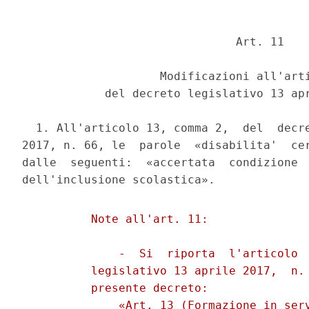
                               Art. 11 

                    Modificazioni all'arti
            del decreto legislativo 13 apr
  1. All'articolo 13, comma 2,  del  decre
2017, n. 66, le  parole  «disabilita'  cer
dalle  seguenti:  «accertata  condizione  
          Note all'art. 11: 

              -  Si  riporta  l'articolo  
          legislativo 13 aprile 2017,  n. 
          presente decreto: 

              «Art. 13 (Formazione in serv