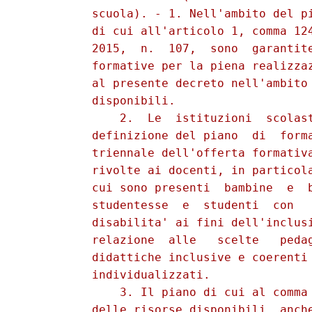
          scuola). - 1. Nell'ambito del pi
          di cui all'articolo 1, comma 124
          2015,  n.  107,  sono  garantite
          formative per la piena realizzaz
          al presente decreto nell'ambito 
          disponibili. 

              2.  Le  istituzioni  scolast
          definizione del piano  di  forma
          triennale dell'offerta formativa
          rivolte ai docenti, in particola
          cui sono presenti  bambine  e  b
          studentesse  e  studenti  con   
          disabilita' ai fini dell'inclusi
          relazione  alle   scelte   pedag
          didattiche inclusive e coerenti 
          individualizzati. 

              3. Il piano di cui al comma 
          delle risorse disponibili, anche