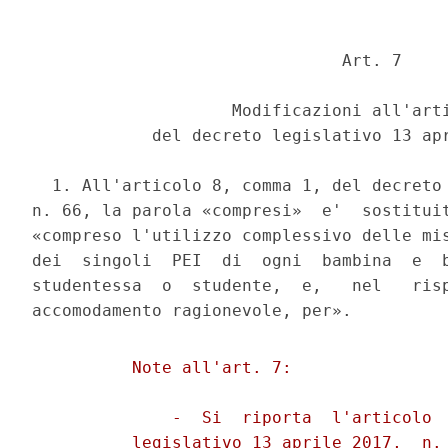
                               Art. 7 

                    Modificazioni all'arti
            del decreto legislativo 13 apr
  1. All'articolo 8, comma 1, del decreto 
n. 66, la parola «compresi»  e'  sostituit
«compreso l'utilizzo complessivo delle mis
dei  singoli  PEI  di  ogni  bambina  e  b
studentessa  o  studente,  e,   nel   risp
          Note all'art. 7: 

              -  Si  riporta  l'articolo  
          legislativo 13 aprile 2017,  n. 