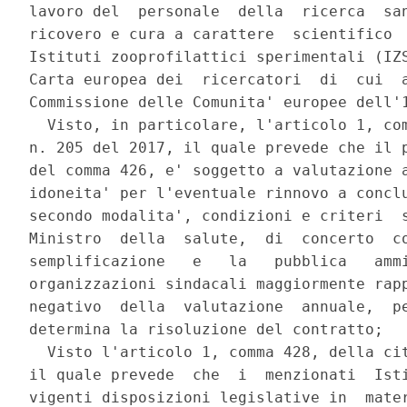
lavoro del  personale  della  ricerca  san
ricovero e cura a carattere  scientifico  
Istituti zooprofilattici sperimentali (IZS
Carta europea dei  ricercatori  di  cui  a
Commissione delle Comunita' europee dell'1
  Visto, in particolare, l'articolo 1, com
n. 205 del 2017, il quale prevede che il p
del comma 426, e' soggetto a valutazione a
idoneita' per l'eventuale rinnovo a conclu
secondo modalita', condizioni e criteri  s
Ministro  della  salute,  di  concerto  co
semplificazione   e   la   pubblica   ammi
organizzazioni sindacali maggiormente rapp
negativo  della  valutazione  annuale,  pe
determina la risoluzione del contratto; 

  Visto l'articolo 1, comma 428, della cit
il quale prevede  che  i  menzionati  Isti
vigenti disposizioni legislative in  mater