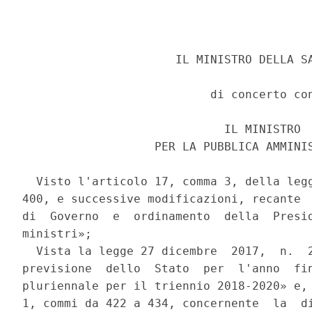
                      IL MINISTRO DELLA SA
                           di concerto con
                             IL MINISTRO 

                   PER LA PUBBLICA AMMINIS
  Visto l'articolo 17, comma 3, della legg
400, e successive modificazioni, recante  
di  Governo  e  ordinamento  della  Presid
ministri»; 

  Vista la legge 27 dicembre  2017,  n.  2
previsione  dello  Stato  per  l'anno  fin
pluriennale per il triennio 2018-2020» e, 
1, commi da 422 a 434, concernente  la  di