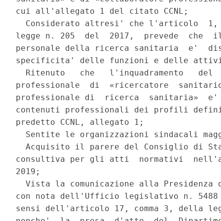
cui all'allegato 1 del citato CCNL; 

  Considerato altresi' che l'articolo  1, 
legge n. 205  del  2017,  prevede  che  il
personale della ricerca sanitaria  e'  dis
specificita' delle funzioni e delle attivi
  Ritenuto   che   l'inquadramento   del  
professionale  di  «ricercatore  sanitario
professionale di  ricerca  sanitaria»  e' 
contenuti professionali dei profili defini
predetto CCNL, allegato 1; 

  Sentite le organizzazioni sindacali magg
  Acquisito il parere del Consiglio di Sta
consultiva per gli atti  normativi  nell'a
2019; 

  Vista la comunicazione alla Presidenza d
con nota dell'Ufficio legislativo n. 5488 
sensi dell'articolo 17, comma 3, della leg
nonche'  la  presa  d'atto  del  Dipartime