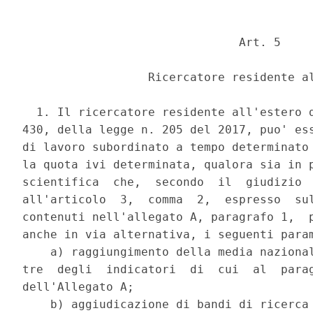
                               Art. 5 

                  Ricercatore residente al
  1. Il ricercatore residente all'estero d
430, della legge n. 205 del 2017, puo' ess
di lavoro subordinato a tempo determinato 
la quota ivi determinata, qualora sia in p
scientifica  che,  secondo  il  giudizio  
all'articolo  3,  comma  2,  espresso  sul
contenuti nell'allegato A, paragrafo 1,  p
anche in via alternativa, i seguenti param
    a) raggiungimento della media nazional
tre  degli  indicatori  di  cui  al  parag
dell'Allegato A; 

    b) aggiudicazione di bandi di ricerca 