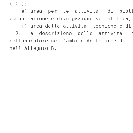
(ICT); 

    e) area  per  le  attivita'  di  bibli
comunicazione e divulgazione scientifica; 
    f) area delle attivita' tecniche e di 
  2.  La  descrizione  delle  attivita'  d
collaboratore nell'ambito delle aree di cu