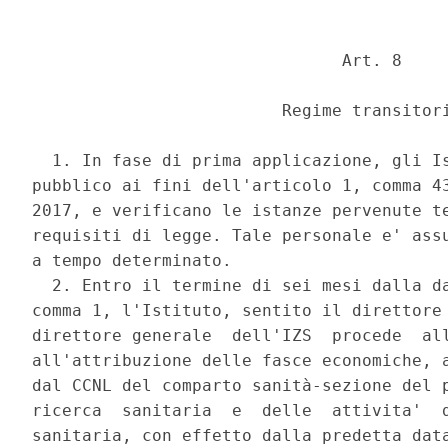
                               Art. 8 

                         Regime transitori
  1. In fase di prima applicazione, gli Is
pubblico ai fini dell'articolo 1, comma 43
2017, e verificano le istanze pervenute te
requisiti di legge. Tale personale e' assu
a tempo determinato. 

  2. Entro il termine di sei mesi dalla da
comma 1, l'Istituto, sentito il direttore 
direttore generale  dell'IZS  procede  all
all'attribuzione delle fasce economiche, a
dal CCNL del comparto sanità-sezione del p
ricerca  sanitaria  e  delle  attivita'  d