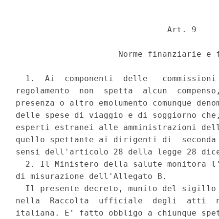
                               Art. 9 

                     Norme finanziarie e f
  1.  Ai  componenti  delle   commissioni 
regolamento  non  spetta  alcun  compenso,
presenza o altro emolumento comunque denom
delle spese di viaggio e di soggiorno che,
esperti estranei alle amministrazioni dell
quello spettante ai dirigenti di  seconda 
sensi dell'articolo 28 della legge 28 dice
  2. Il Ministero della salute monitora l'
di misurazione dell'Allegato B. 

  Il presente decreto, munito del sigillo 
nella  Raccolta  ufficiale  degli  atti  n
italiana. E' fatto obbligo a chiunque spet