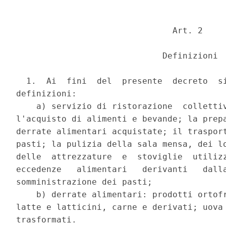
                               Art. 2 

                             Definizioni 

  1.  Ai  fini  del  presente  decreto  si
definizioni: 

    a) servizio di ristorazione  collettiv
l'acquisto di alimenti e bevande; la prepa
derrate alimentari acquistate; il trasport
pasti; la pulizia della sala mensa, dei lo
delle  attrezzature  e  stoviglie  utilizz
eccedenze   alimentari   derivanti   dalla
somministrazione dei pasti; 

    b) derrate alimentari: prodotti ortofr
latte e latticini, carne e derivati; uova 