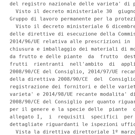
del registro nazionale delle varieta' di p
  Visto il decreto ministeriale 30  giugno
Gruppo di lavoro permanente per la protezi
  Visto il decreto ministeriale 6 dicembre
delle direttive di esecuzione della Commis
2014/96/UE relativa alle prescrizioni in  
chiusura e imballaggio dei materiali di mo
da frutto e delle piante  da  frutto  dest
frutti  rientranti  nell'ambito  di  appli
2008/90/CE del Consiglio, 2014/97/UE recan
della direttiva 2008/90/CE  del  Consiglio
registrazione dei fornitori e delle variet
varieta' e 2014/98/UE recante modalita' di
2008/90/CE del Consiglio per quanto riguar
per il genere e la specie delle  piante  d
allegato I,  i  requisiti  specifici  per 
dettagliate riguardanti le ispezioni uffic
  Vista la direttiva direttoriale 1º marzo