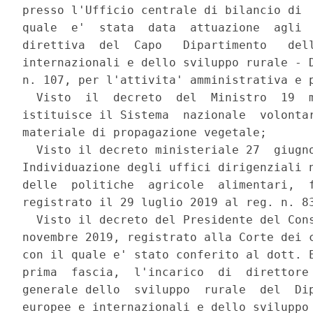
presso l'Ufficio centrale di bilancio di  
quale  e'  stata  data  attuazione  agli  
direttiva  del  Capo   Dipartimento   dell
internazionali e dello sviluppo rurale - D
n. 107, per l'attivita' amministrativa e p
  Visto  il  decreto  del  Ministro  19  m
istituisce il Sistema  nazionale  volontar
materiale di propagazione vegetale; 

  Visto il decreto ministeriale 27  giugno
Individuazione degli uffici dirigenziali n
delle  politiche  agricole  alimentari,  f
registrato il 29 luglio 2019 al reg. n. 83
  Visto il decreto del Presidente del Cons
novembre 2019, registrato alla Corte dei c
con il quale e' stato conferito al dott. E
prima  fascia,  l'incarico  di  direttore 
generale dello  sviluppo  rurale  del  Dip
europee e internazionali e dello sviluppo 