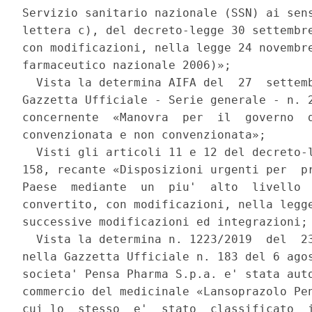
Servizio sanitario nazionale (SSN) ai sens
lettera c), del decreto-legge 30 settembre
con modificazioni, nella legge 24 novembre
farmaceutico nazionale 2006)»; 

  Vista la determina AIFA del  27  settemb
Gazzetta Ufficiale - Serie generale - n. 2
concernente  «Manovra  per  il  governo  d
convenzionata e non convenzionata»; 

  Visti gli articoli 11 e 12 del decreto-l
158, recante «Disposizioni urgenti per  pr
Paese  mediante  un  piu'  alto  livello  
convertito, con modificazioni, nella legge
successive modificazioni ed integrazioni; 
  Vista la determina n. 1223/2019  del  23
nella Gazzetta Ufficiale n. 183 del 6 agos
societa' Pensa Pharma S.p.a. e' stata auto
commercio del medicinale «Lansoprazolo Pen
cui lo  stesso  e'  stato  classificato  i