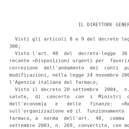
                        IL DIRETTORE GENER
  Visti gli articoli 8 e 9 del decreto leg
300; 

  Visto l'art. 48  del  decreto-legge  30 
recante «Disposizioni urgenti per  favorir
correzione  dell'andamento  dei  conti  pu
modificazioni, nella legge 24 novembre 200
l'Agenzia italiana del farmaco; 

  Visto il decreto 20 settembre  2004,  n.
salute,  di  concerto  con  i  Ministri  d
dell'economia   e   delle   finanze:   «Re
sull'organizzazione ed il  funzionamento  
farmaco, a  norma  dell'art.  48,  comma  
settembre 2003, n. 269, convertito, con mo