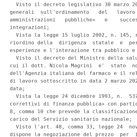
  Visto il decreto legislativo 30 marzo 20
generali  sull'ordinamento   del   lavoro 
amministrazioni   pubbliche»   e    succes
integrazioni; 

  Vista la legge 15 luglio 2002, n. 145, r
riordino della  dirigenza  statale  e  per
esperienze e l'interazione tra pubblico e 
  Visto il decreto del Ministro della salu
cui il dott. Nicola Magrini  e'  stato  no
dell'Agenzia italiana del farmaco e il rel
di lavoro sottoscritto in data 2 marzo 202
data; 

  Vista la legge 24 dicembre 1993, n.  537
correttivi di finanza pubblica» con partic
8, comma 10 che prevede la classificazione
carico del Servizio sanitario nazionale; 

  Visto l'art. 48, comma 33, legge 24  nov
dispone la negoziazione del prezzo  per  i