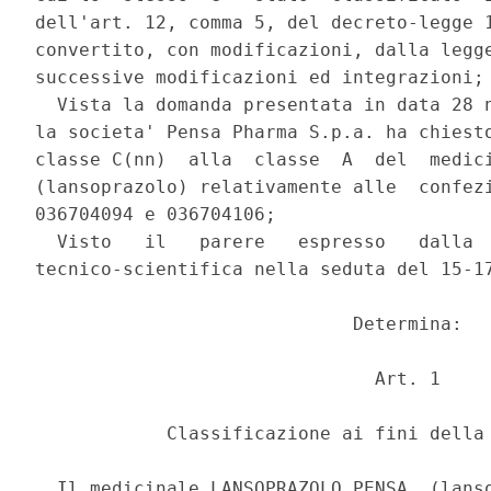
dell'art. 12, comma 5, del decreto-legge 1
convertito, con modificazioni, dalla legge
successive modificazioni ed integrazioni; 
  Vista la domanda presentata in data 28 n
la societa' Pensa Pharma S.p.a. ha chiesto
classe C(nn)  alla  classe  A  del  medici
(lansoprazolo) relativamente alle  confezi
036704094 e 036704106; 

  Visto   il   parere   espresso   dalla  
tecnico-scientifica nella seduta del 15-17
                             Determina: 

                               Art. 1 

            Classificazione ai fini della 
  Il medicinale LANSOPRAZOLO PENSA  (lanso