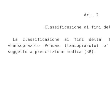
                               Art. 2 

               Classificazione ai fini del
  La  classificazione  ai  fini  della   f
«Lansoprazolo  Pensa»  (lansoprazolo)  e' 