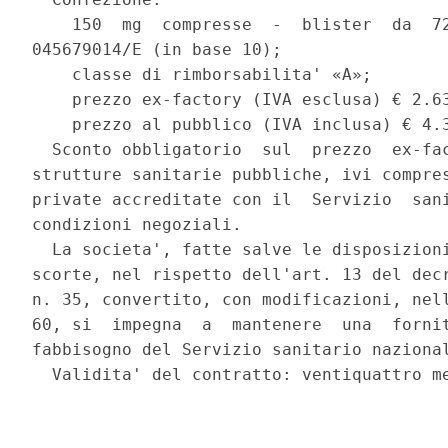
    150  mg  compresse  -  blister  da  72
045679014/E (in base 10); 

    classe di rimborsabilita' «A»; 

    prezzo ex-factory (IVA esclusa) € 2.63
    prezzo al pubblico (IVA inclusa) € 4.3
  Sconto obbligatorio  sul  prezzo  ex-fac
strutture sanitarie pubbliche, ivi compres
private accreditate con il  Servizio  sani
condizioni negoziali. 

  La societa', fatte salve le disposizioni
scorte, nel rispetto dell'art. 13 del decr
n. 35, convertito, con modificazioni, nell
60, si  impegna  a  mantenere  una  fornit
fabbisogno del Servizio sanitario nazional