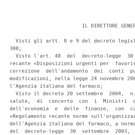
                        IL DIRETTORE GENER
  Visti gli artt. 8 e 9 del decreto legisl
300; 

  Visto l'art. 48  del  decreto-legge  30 
recante «Disposizioni urgenti per  favorir
correzione  dell'andamento  dei  conti  pu
modificazioni, nella legge 24 novembre 200
l'Agenzia italiana del farmaco; 

  Visto il decreto 20 settembre  2004,  n.
salute,  di  concerto  con  i  Ministri  d
dell'economia  e  delle  finanze,  con  cu
«Regolamento recante norme sull'organizzaz
dell'Agenzia italiana del farmaco, a norma
del  decreto-legge  30  settembre  2003,  