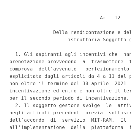
                               Art. 12 

               Della rendicontazione e del
                    istruttoria-Soggetto g
  1. Gli aspiranti agli incentivi che  han
prenotazione provvedono  a  trasmettere  t
comprova  dell'avvenuto   perfezionamento 
esplicitata dagli articoli da 4 a 11 del p
non oltre il termine del 30 aprile  2021  
incentivazione ed entro e non oltre il ter
per il secondo periodo di incentivazione. 
  2. Il soggetto gestore svolge  le  attiv
negli articoli precedenti previa  sottoscr
dell'accordo  di  servizio  MIT-RAM.  Il  
all'implementazione  della  piattaforma  i