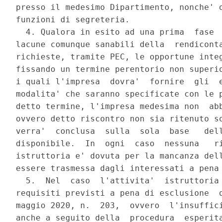
presso il medesimo Dipartimento, nonche' d
funzioni di segreteria. 

  4. Qualora in esito ad una prima  fase  
lacune comunque sanabili della  rendiconta
richieste, tramite PEC, le opportune integ
fissando un termine perentorio non superio
i quali l'impresa  dovra'  fornire  gli  e
modalita' che saranno specificate con le p
detto termine, l'impresa medesima non  abb
ovvero detto riscontro non sia ritenuto so
verra'  conclusa  sulla  sola  base   dell
disponibile.  In  ogni  caso  nessuna   ri
istruttoria e' dovuta per la mancanza dell
essere trasmessa dagli interessati a pena 
  5.  Nel  caso  l'attivita'  istruttoria 
requisiti previsti a pena di esclusione  d
maggio 2020, n.  203,  ovvero  l'insuffici
anche a seguito della  procedura  esperita