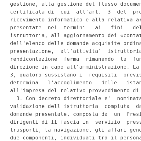
gestione, alla gestione del flusso documen
certificata di  cui  all'art.  3  del  pre
ricevimento informatico e alla relativa ar
presentate  nei  termini   ai   fini   del
istruttoria, all'aggiornamento dei «contat
dell'elenco delle domande acquisite ordina
presentazione,  all'attivita'  istruttoria
rendicontazione  ferma  rimanendo  la  fun
direzione in capo all'amministrazione. La 
3, qualora sussistano i  requisiti  previs
determina   l'accoglimento   delle   istan
all'impresa del relativo provvedimento di 
  3. Con decreto direttoriale e'  nominata
validazione dell'istruttoria  compiuta  da
domande presentate, composta da  un  Presi
dirigenti di II fascia in  servizio  press
trasporti, la navigazione, gli affari gene
due componenti, individuati tra il persona