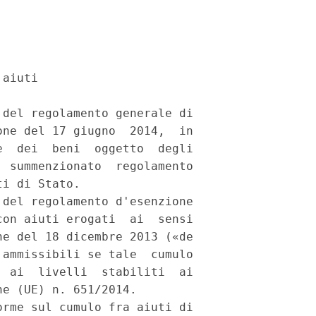
aiuti 

del regolamento generale di

ne del 17 giugno  2014,  in

  dei  beni  oggetto  degli

 summenzionato  regolamento

i di Stato. 

del regolamento d'esenzione

on aiuti erogati  ai  sensi

e del 18 dicembre 2013 («de

ammissibili se tale  cumulo

 ai  livelli  stabiliti  ai

e (UE) n. 651/2014. 

rme sul cumulo fra aiuti di
