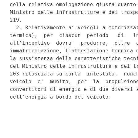
della relativa omologazione giusta quanto 
Ministro delle infrastrutture e dei traspo
219. 

  2. Relativamente ai veicoli a motorizzaz
termica),  per  ciascun  periodo   di   in
all'incentivo  dovra'  produrre,  oltre  a
immatricolazione, l'attestazione tecnica d
la sussistenza delle caratteristiche tecni
del Ministro delle infrastrutture e dei tr
203 rilasciata su carta  intestata,  nonch
veicolo  e'  munito,  per  la  propulsione
convertitori di energia e di due diversi s