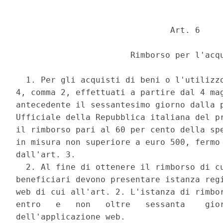
                               Art. 6 

                       Rimborso per l'acqu
  1. Per gli acquisti di beni o l'utilizzo
4, comma 2, effettuati a partire dal 4 mag
antecedente il sessantesimo giorno dalla p
Ufficiale della Repubblica italiana del pr
il rimborso pari al 60 per cento della spe
in misura non superiore a euro 500, fermo 
dall'art. 3. 

  2. Al fine di ottenere il rimborso di cu
beneficiari devono presentare istanza regi
web di cui all'art. 2. L'istanza di rimbor
entro   e   non   oltre   sessanta    gior
dell'applicazione web. 
